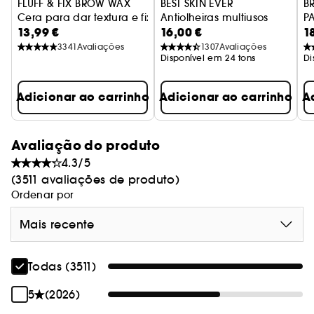
- SOFT CHARCOAL
FLUFF & FIX BROW WAX
BEST SKIN EVER
B
Cera para dar textura e fixar as sobrancelhas
Antiolheiras multiusos
PA
13,99 €
16,00 €
1
Tr
- CHOCOLATE BROWN
3341
Avaliações
1307
Avaliações
Disponível em 24 tons
Di
- GRANITE
Adicionar ao carrinho
Adicionar ao carrinho
A
Avaliação do produto
4.3/5
(3511 avaliações de produto)
Ordenar por
Mais recente
Todas (3511)
5
(2026)