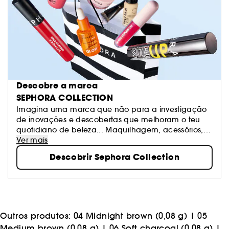
Descobre a marca
SEPHORA COLLECTION
Imagina uma marca que não para a investigação
de inovações e descobertas que melhoram o teu
quotidiano de beleza... Maquilhagem, acessórios,
banho e tratamento: Sephora Collection oferece
Ver mais
produtos excitantes, texturas e cores. Os nossos
Descobrir Sephora Collection
produtos estão na vanguarda das tendências e são
sempre de qualidade. Sê livre para criares os teus
próprios visuais e mudar quando te apetecer!
Outros produtos:
04 Midnight brown (0,08 g)
|
05
Medium brown (0,08 g)
|
06 Soft charcoal (0,08 g)
|