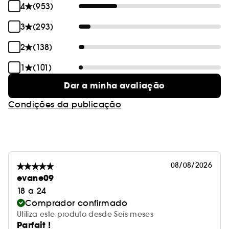
4
(953)
3
(293)
2
(138)
1
(101)
Dar a minha avaliação
Condições da publicação
08/08/2026
evane09
18 a 24
Comprador confirmado
Utiliza este produto desde Seis meses
Parfait !