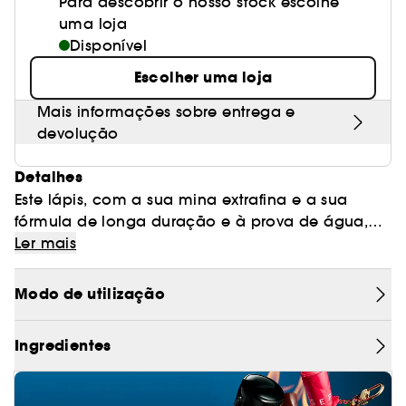
Para descobrir o nosso stock escolhe
uma loja
Disponível
Escolher uma loja
Mais informações sobre entrega e
devolução
Detalhes
Este lápis, com a sua mina extrafina e a sua
fórmula de longa duração e à prova de água,
modela e estrutura as sobrancelhas.
Ler mais
- Acabamento: Natural
Modo de utilização
Sim às sobrancelhas modeladas com este lápis
Ingredientes
de sobrancelhas de ponta dupla
E se déssemos ainda mais estilo às nossas