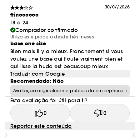
30/07/2026
ftineeeeee
INGREDIENTES:
18 a 24
Comprador confirmado
NIACINAMIDA : Suaviza o aspeto das rídulas e
Utiliza este produto desde Três meses
uniformiza a textura.
base one size
Bien mais il y a mieux. Franchement si vous
HAMAMÉLIS: Fecha visivelmente os poros.
voulez une base qui floute vraiment bien et
qui lisse la huda est beaucoup mieux
Antes*/Depois*
Traduzir com Google
Recomendado: Não
Avaliação originalmente publicada em sephora.fr
Esta avaliação foi útil para ti?
0
0
Reportar este conteúdo