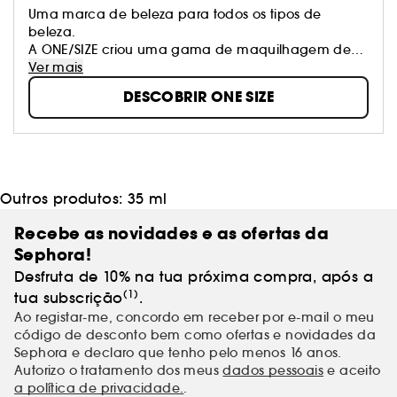
Uma marca de beleza para todos os tipos de
beleza.
A ONE/SIZE criou uma gama de maquilhagem de
alto desempenho concebida para que todas as
Ver mais
pessoas estejam no seu melhor.
DESCOBRIR ONE SIZE
Reinventamos os códigos de beleza, celebrando
vozes únicas e criando um mundo onde todos têm o
seu lugar.
Junta-te ao nosso movimento para uma expressão
livre, ousada e inclusiva.
Outros produtos:
35 ml
Recebe as novidades e as ofertas da
Sephora!
Desfruta de 10% na tua próxima compra, após a
(1)
tua subscrição
.
Ao registar-me, concordo em receber por e-mail o meu
código de desconto bem como ofertas e novidades da
Sephora e declaro que tenho pelo menos 16 anos.
Autorizo o tratamento dos meus
dados pessoais
e aceito
a política de privacidade.
.