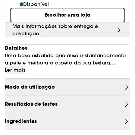
Disponível
Escolher uma loja
Mais informações sobre entrega e
devolução
Detalhes
Uma base esbatida que alisa instantaneamente
a pele e melhora o aspeto da sua textura,
controlando o brilho.
Esta fórmula hidratante, esbatida e fixadora cria
Ler mais
um efeito soft-focus ao mesmo tempo que ajuda
a base a aderir à pele, para uma fixação perfeita
Modo de utilização
até 12 horas.
Suaviza instantaneamente a textura da pele,
fecha visivelmente os poros e controla o brilho,
Resultados de testes
fixando a maquilhagem graças ao seu efeito
"magnético".
Ingredientes
PRINCIPAIS VANTAGENS: