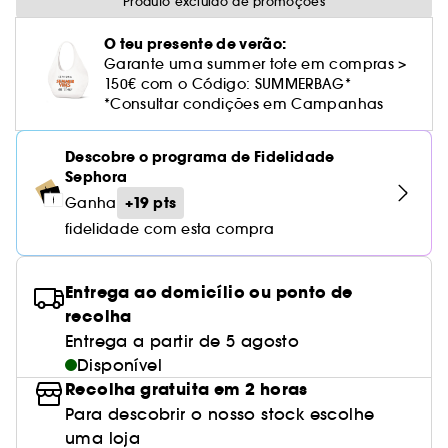
Cuidado corporal perfumado
Produto excluído de promoções
Leite desmaquilhante
Perfume fresco
Brilho & suavidade
Creme com cor
Óleo desmaquilhante
Gel de barbear e loção pós-barba
frizz
PHLUR
Coffrets de rosto
Utensílios de beleza rosto
Tratamento anti-vermelhidão
Tarte
Ver tudo
Tratamento rosto parafarmácia
Acessórios maquilhagem
Óleos e difusores
Cuidado de unhas
Westman Atelier
O teu presente de verão:
Água micelar
Perfume amadeirado
Cuidado do couro cabeludo
Leite desmaquilhante
Cabelo sem brilho
Prada Beauty
Utensílios e acessórios de limpeza
Garante uma summer tote em compras >
Tratamento minimizador dos poros
Rare Beauty
Cremes de olhos
150€ com o Código: SUMMERBAG*
Ver tudo
Tratamento Sephora Collection
Try me
Toalhitas desmaquilhantes
Perfume com baunilha
Volume
*Consultar condições em Campanhas
Westman Atelier
Pinças
Tratamento reafirmante e lifting
Rem Beauty
Limpeza & esfoliantes
Corpo parafarmácia
Perfume doce
Coloração
Descobre o programa de Fidelidade
Tratamento purificante e matificante
Sephora Collection
Hidratantes
Tratamento parafarmácia
Sephora
Protetor solar cabelo
+19 pts
Ganha
Yepoda
Anti-idade
Solares parafarmácia
Anti-caspa
fidelidade com esta compra
Entrega ao domicílio ou ponto de
recolha
Entrega a partir de 5 agosto
Disponível
Recolha gratuita em 2 horas
Para descobrir o nosso stock escolhe
uma loja