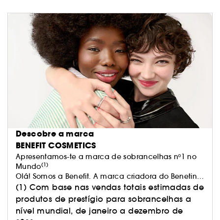
Descobre a marca
BENEFIT COSMETICS
Apresentamos-te a marca de sobrancelhas nº1 no
(1)
Mundo
Olá! Somos a Benefit. A marca criadora do Benetint,
The POREfessional, BADgal BANG! e provavelmente
(1) Com base nas vendas totais estimadas de
de, pelo menos, um produto de sobrancelhas da
produtos de prestígio para sobrancelhas a
tua bolsa de maquilhagem.
nível mundial, de janeiro a dezembro de
Acreditamos que a beleza deve elevar-nos e fazer-