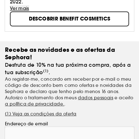
2022.
nos sentir bem. Porque sentirmo-nos bem fica-nos
Ver mais
bem.
DESCOBRIR BENEFIT COSMETICS
Recebe as novidades e as ofertas da
Sephora!
Desfruta de 10% na tua próxima compra, após a
(1)
tua subscrição
.
Ao registar-me, concordo em receber por e-mail o meu
código de desconto bem como ofertas e novidades da
Sephora e declaro que tenho pelo menos 16 anos.
Autorizo o tratamento dos meus
dados pessoais
e aceito
a política de privacidade.
.
(1) Veja as condições da oferta
Endereço de email