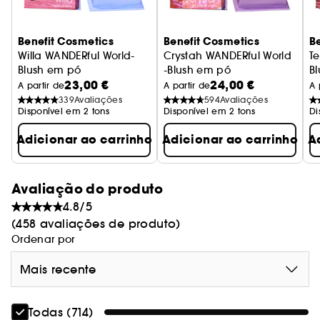
Benefit Cosmetics
Benefit Cosmetics
B
Willa WANDERful World-
Crystah WANDERful World
Te
Blush em pó
-Blush em pó
B
23,00 €
24,00 €
A partir de
A partir de
A 
339
Avaliações
594
Avaliações
Disponível em 2 tons
Disponível em 2 tons
Di
Adicionar ao carrinho
Adicionar ao carrinho
A
Avaliação do produto
4.8/5
(458 avaliações de produto)
Ordenar por
Mais recente
Todas (714)