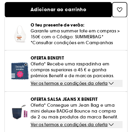
Cuidado corporal perfumado
Leite desmaquilhante
Perfume fresco
Brilho & suavidade
Creme com cor
Óleo desmaquilhante
Gel de barbear e loção pós-barba
frizz
PHLUR
Coffrets de rosto
Utensílios de beleza rosto
Tratamento anti-vermelhidão
Rare Beauty
Ver tudo
Adicionar ao carrinho
Tratamento rosto parafarmácia
Acessórios maquilhagem
Óleos e difusores
Cuidado de unhas
Westman Atelier
Água micelar
Perfume amadeirado
Cuidado do couro cabeludo
Leite desmaquilhante
Cabelo sem brilho
Prada Beauty
Utensílios e acessórios de limpeza
Tratamento minimizador dos poros
Rem Beauty
Cremes de olhos
O teu presente de verão:
Ver tudo
Tratamento Sephora Collection
Try me
Toalhitas desmaquilhantes
Perfume com baunilha
Volume
Garante uma summer tote em compras >
Westman Atelier
Pinças
Tratamento reafirmante e lifting
Sephora Collection
Limpeza & esfoliantes
150€ com o Código: SUMMERBAG*
Corpo parafarmácia
Perfume doce
Coloração
*Consultar condições em Campanhas
Tratamento purificante e matificante
Yepoda
Hidratantes
Tratamento parafarmácia
Protetor solar cabelo
OFERTA BENEFIT
Anti-idade
Oferta* Recebe uma raspadinha em
Solares parafarmácia
Anti-caspa
compras superiores a 45 € e ganha
prémios Benefit e de marcas parceiras.
Ver os termos e condições da oferta
OFERTA SALSA JEANS X BENEFIT
Oferta* Consegue um Jean Bag e uma
mini deluxe BADGal Bounce na compra
de 2 ou mais produtos da marca Benefit.
Ver os termos e condições da oferta