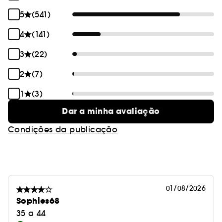
5
(541)
4
(141)
3
(22)
2
(7)
1
(3)
Dar a minha avaliação
Condições da publicação
01/08/2026
Sophies68
35 a 44