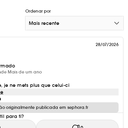
Ordenar por
Mais recente
s 20 aplicações com a escova.
28/07/2026
rigem natural.
irmado
desde Mais de um ano
, je ne mets plus que celui-ci
le
m
ão originalmente publicada em sephora.fr
il para ti?
0
0