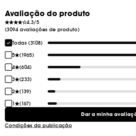
Avaliação do produto
4.3/5
(3094 avaliações de produto)
Todas (3108)
5
(1965)
4
(604)
3
(233)
2
(139)
1
(167)
Dar a minha avaliaç
Condições da publicação