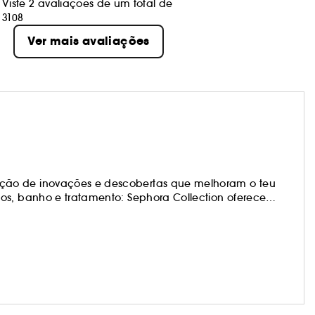
Viste 2 avaliações de um total de
3108
Ver mais avaliações
ção de inovações e descobertas que melhoram o teu
os, banho e tratamento: Sephora Collection oferece
os produtos estão na vanguarda das tendências e são
teus próprios visuais e mudar quando te apetecer!