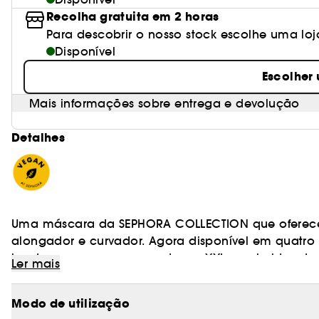
Recolha gratuita em 2 horas
Para descobrir o nosso stock escolhe uma loj
Disponível
Escolher
Mais informações sobre entrega e devolução
Detalhes
Uma máscara da SEPHORA COLLECTION que oferece 
alongador e curvador. Agora disponível em quatro n
bordeaux e rosa, para pestanas XXL e coloridas dur
Ler mais
- Resultado: Volume
Modo de utilização