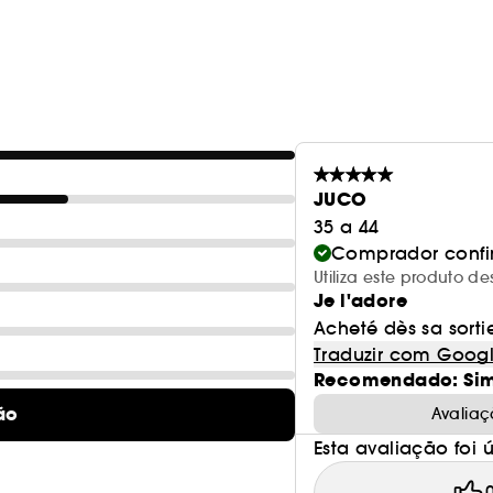
- Um pacote XXL generoso.
(1) Medição científica em 24 pestanas falsas, apó
(2) Fórmula sem ingredientes de origem animal.
Vegan :
Produtos fabricados com ingredientes de o
JUCO
35 a 44
Comprador conf
Utiliza este produto 
Je l'adore
Acheté dès sa sortie
Traduzir com Goog
Recomendado: Si
ão
Avaliaç
Esta avaliação foi út