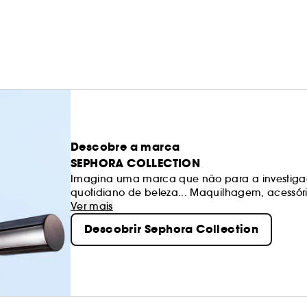
Descobre a marca
SEPHORA COLLECTION
Imagina uma marca que não para a investiga
quotidiano de beleza... Maquilhagem, acessóri
produtos excitantes, texturas e cores. Os noss
Ver mais
sempre de qualidade. Sê livre para criares os 
Descobrir Sephora Collection