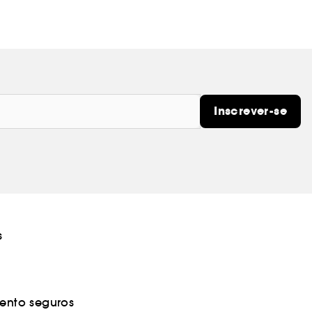
Inscrever-se
s
nto seguros