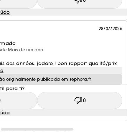
eúdo
28/07/2026
irmado
desde Mais de um ano
 des années. jadore ! bon rapport qualité/prix
le
ão originalmente publicada em sephora.fr
il para ti?
0
0
eúdo