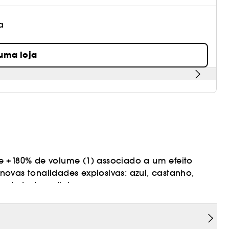
a
 uma loja
+180% de volume (1) associado a um efeito
ovas tonalidades explosivas: azul, castanho,
ante todo o dia!