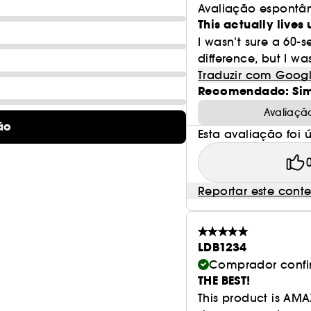
Avaliação espontâ
This actually lives 
I wasn’t sure a 60
difference, but I was
Traduzir com Goog
Recomendado: Si
Avaliaçã
ão
Esta avaliação foi út
Reportar este cont
LDB1234
Comprador conf
THE BEST!
This product is AMAZ