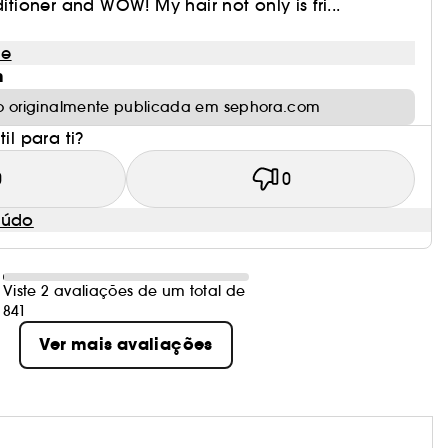
oner and WOW! My hair not only is fri...
le
m
o originalmente publicada em sephora.com
il para ti?
0
0
eúdo
Viste 2 avaliações de um total de
841
Ver mais avaliações