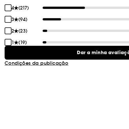
4
(217)
3
(94)
2
(23)
1
(19)
Dar a minha avaliaç
Condições da publicação