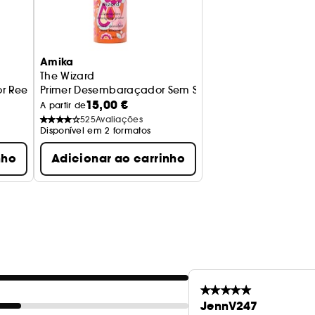
Amika
The Wizard
 Reestruturante para Cabelos Danificados
Primer Desembaraçador Sem Silicone
15,00 €
A partir de
525
Avaliações
Disponível em 2 formatos
nho
Adicionar ao carrinho
JennV247