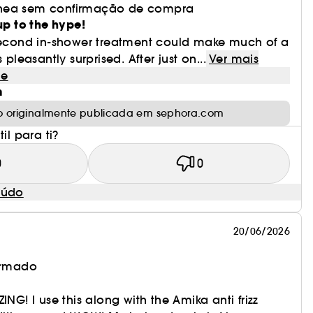
nea sem confirmação de compra
up to the hype!
-second in-shower treatment could make much of a
 pleasantly surprised. After just on...
Ver mais
le
m
o originalmente publicada em sephora.com
il para ti?
0
0
eúdo
20/06/2026
irmado
ING! I use this along with the Amika anti frizz