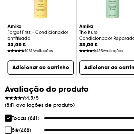
Amika
Amika
Forget Frizz – Condicionador
The Kure
antifrisado
Condicionador Reparador
33,00 €
33,00 €
1087
Avaliações
435
Avaliações
Adicionar ao carrinho
Adicionar ao carri
Avaliação do produto
4.3/5
(841 avaliações de produto)
Todas (841)
5
(488)