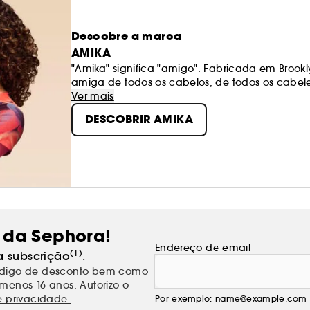
Descobre a marca
AMIKA
"Amika" significa "amigo". Fabricada em Brook
amiga de todos os cabelos, de todos os cabelei
são clinicamente testados. Cada um dos nosso
Ver mais
inebriante e o nosso superfruto: o espinheiro. 
DESCOBRIR AMIKA
ómegas do planeta, esta poderosa baga nutre
11 gamas que se adaptam a todas as texturas, 
vindos!
 da Sephora!
Endereço de email
(1)
a subscrição
.
código de desconto bem como
menos 16 anos. Autorizo o
e privacidade.
.
Por exemplo: name@example.com