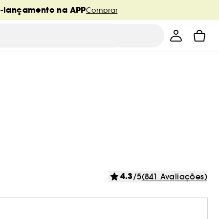
é-lançamento na APP
Comprar
4.3
/5
(841 Avaliações)