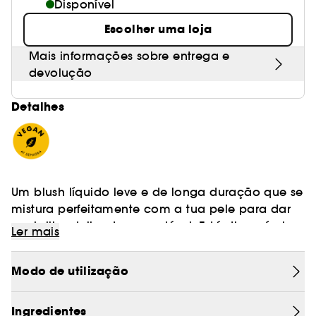
Disponível
Escolher uma loja
Mais informações sobre entrega e
devolução
Detalhes
Um blush líquido leve e de longa duração que se
mistura perfeitamente com a tua pele para dar
um brilho delicado e saudável. Está disponível
Ler mais
em acabamento mate ou perolado.
Obtém um brilho radiante e saudável de manhã
Modo de utilização
e à noite com esta fórmula ultraleve enriquecida
com pigmentos de longa duração. Disponível
em acabamento mate ou perolado, este blush
Ingredientes