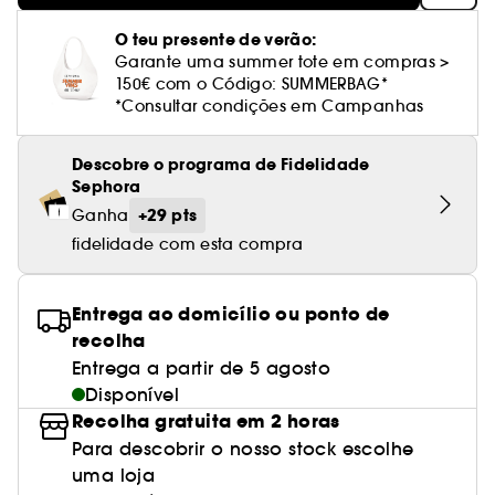
Cuidado corporal perfumado
Leite desmaquilhante
Perfume fresco
Brilho & suavidade
Creme com cor
Óleo desmaquilhante
Gel de barbear e loção pós-barba
frizz
PHLUR
Coffrets de rosto
Utensílios de beleza rosto
Tratamento anti-vermelhidão
Tarte
Ver tudo
Tratamento rosto parafarmácia
Acessórios maquilhagem
Óleos e difusores
O teu presente de verão:
Cuidado de unhas
Westman Atelier
Água micelar
Perfume amadeirado
Cuidado do couro cabeludo
Garante uma summer tote em compras >
Leite desmaquilhante
Cabelo sem brilho
Prada Beauty
Utensílios e acessórios de limpeza
Tratamento minimizador dos poros
Rare Beauty
Cremes de olhos
150€ com o Código: SUMMERBAG*
Ver tudo
Tratamento Sephora Collection
Try me
Toalhitas desmaquilhantes
Perfume com baunilha
Volume
*Consultar condições em Campanhas
Westman Atelier
Pinças
Tratamento reafirmante e lifting
Rem Beauty
Limpeza & esfoliantes
Corpo parafarmácia
Perfume doce
Coloração
Descobre o programa de Fidelidade
Tratamento purificante e matificante
Sephora Collection
Hidratantes
Sephora
Tratamento parafarmácia
Protetor solar cabelo
+29 pts
Ganha
Yepoda
Anti-idade
Solares parafarmácia
fidelidade com esta compra
Anti-caspa
Entrega ao domicílio ou ponto de
recolha
Entrega a partir de 5 agosto
Disponível
Recolha gratuita em 2 horas
Para descobrir o nosso stock escolhe
uma loja