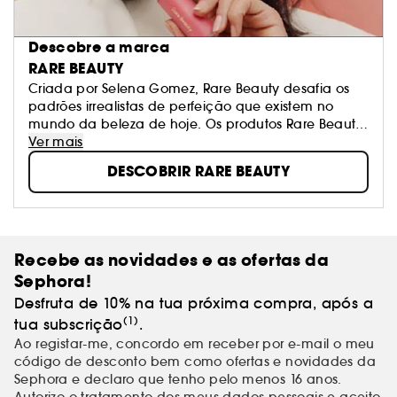
Descobre a marca
RARE BEAUTY
Criada por Selena Gomez, Rare Beauty desafia os
padrões irrealistas de perfeição que existem no
mundo da beleza de hoje. Os produtos Rare Beauty
são feitos para a autoexpressão do dia a dia.
Ver mais
Arejadas e respiráveis, nossas fórmulas de bem-estar
DESCOBRIR RARE BEAUTY
também oferecem cobertura ajustável e um
acabamento fresco que sempre refletirá a tua
identidade pessoal.
Recebe as novidades e as ofertas da
Sephora!
Desfruta de 10% na tua próxima compra, após a
(1)
tua subscrição
.
Ao registar-me, concordo em receber por e-mail o meu
código de desconto bem como ofertas e novidades da
Sephora e declaro que tenho pelo menos 16 anos.
Autorizo o tratamento dos meus
dados pessoais
e aceito