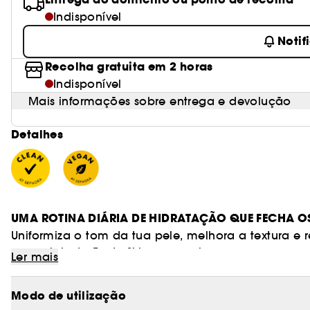
Indisponível
Notif
Recolha gratuita em 2 horas
Indisponível
Mais informações sobre entrega e devolução
Detalhes
UMA ROTINA DIÁRIA DE HIDRATAÇÃO QUE FECHA O
Uniformiza o tom da tua pele, melhora a textura e
essenciais da Fenty Skin para pele seca.
Ler mais
Para onde quer que tu vás, obtém uma pele hidrat
Modo de utilização
minis. É uma rotina concebida para eliminar a maqu