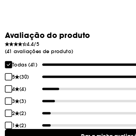
Avaliação do produto
4.4/5
(41 avaliações de produto)
Todas (41)
5
(30)
4
(4)
3
(3)
2
(2)
1
(2)