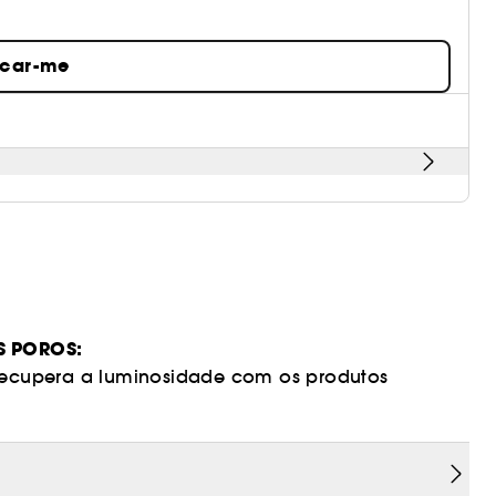
icar-me
S POROS:
 recupera a luminosidade com os produtos
ada, preenchida e mais carnuda com este trio de
ilhagem, desobstruir os poros e hidratar