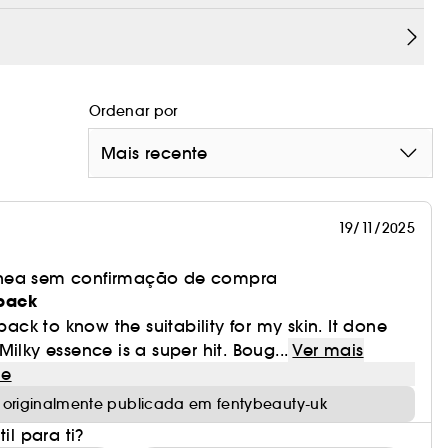
os, especialmente para a pele seca.
 limpa com Melt Awf, uma fórmula hidratante em
Ordenar por
ão e à prova de água, o protector solar, a
Mais recente
ra de hidratação da pele com Fat Water Essence
19/11/2025
ombater a descoloração e preparar a pele para a
nea sem confirmação de compra
 pack
so hidratante leve e transparente com SPF.
 pack to know the suitability for my skin. It done
ilky essence is a super hit. Boug...
Ver mais
le
 originalmente publicada em fentybeauty-uk
il para ti?