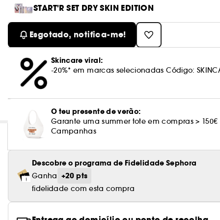
START'R SET DRY SKIN EDITION
Esgotado, notifica-me!
Skincare viral:
-20%* em marcas selecionadas Código: SKINC
O teu presente de verão:
Garante uma summer tote em compras > 150€
Campanhas
Descobre o programa de Fidelidade Sephora
+20 pts
Ganha
fidelidade com esta compra
Entrega ao domicílio ou ponto de recolha