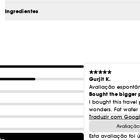
enquanto protege a pele do sol - perfeita para tod
Ingredientes
PASSO 1 - FUNDIR E NUTRIR:
Retira a maquilhagem e
gel-óleo que remove a maquilhagem de longa duraç
sujidade, a oleosidade e as impurezas.
PASSO 2 - TONIFICAR E HIDRATAR:
Reforçar a barrei
Moisturizing Lotion.
Gurjit K.
PASSO 3 - FIXAR E PROTEGER:
Fixar a hidratação, c
Avaliação espontâ
Bought the bigger
maquilhagem com Hydra Vizor Mineral SPF 30, o nos
I bought this travel
wonders. Fat water M
Traduzir com Goog
Este coffret contém:
Avaliação
Esta avaliação foi út