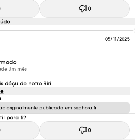
0
0
eúdo
05/11/2025
irmado
desde Um mês
rigem natural.
is déçu de notre Riri
le
m
ão originalmente publicada em sephora.fr
il para ti?
0
0