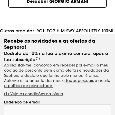
Descobrir GIORGIO ARMANI
fragrância é subtil, íntima e reveladora de
personalidade. "Deve ser uma espécie de aura que
está à nossa frente e nos segue, não um aroma que
nos qualifica". Os perfumes Giorgio Armani,
sofisticados, mas sem ostentação, revelam a sua
natureza sem a ocultar. Numa surpreendente
Outros produtos:
YOU FOR HIM SWY ABSOLUTELY 100ML
alquimia, misturam-se com a pele para inventar
uma sensualidade de proximidade convidando,
Recebe as novidades e as ofertas da
irresistivelmente, à aproximação.
Sephora!
Desfruta de 10% na tua próxima compra, após a
(1)
tua subscrição
.
Ao registar-me, concordo em receber por e-mail o meu
código de desconto bem como ofertas e novidades da
Sephora e declaro que tenho pelo menos 16 anos.
Autorizo o tratamento dos meus
dados pessoais
e aceito
a política de privacidade.
.
(1) Veja as condições da oferta
Endereço de email