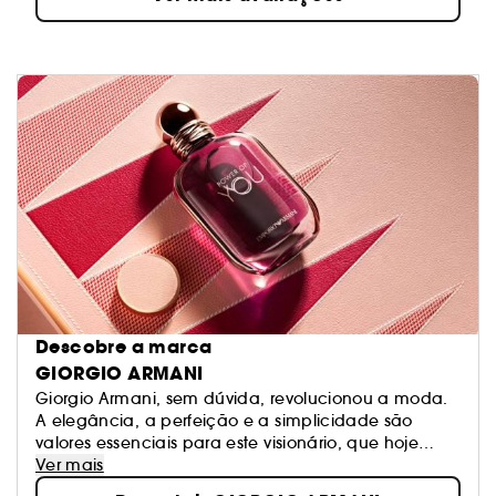
Descobre a marca
GIORGIO ARMANI
Giorgio Armani, sem dúvida, revolucionou a moda.
A elegância, a perfeição e a simplicidade são
valores essenciais para este visionário, que hoje
exprime o seu talento em todo o universo do luxo,
Ver mais
incluindo o dos perfumes. Para Giorgio Armani, a