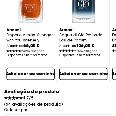
Armani
Armani
A
Emporio Armani Stronger
Acqua di Giò Profondo
Em
with You Intensely
Eau de Parfum
E
65,00 €
126,00 €
8
Eau de Parfum
A partir de
A partir de
242
Avaliações
994
Avaliações
Disponível em 2 formatos
Disponível em 2 formatos
Adicionar ao carrinho
Adicionar ao carrinho
A
Avaliação do produto
4.7/5
(64 avaliações de produto)
Ordenar por