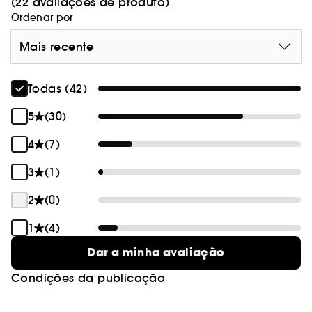
(22 avaliações de produto)
Ordenar por
Mais recente
Todas (42)
5
(30)
4
(7)
3
(1)
2
(0)
1
(4)
Dar a minha avaliação
Condições da publicação