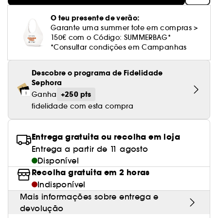
Cuidado corporal perfumado
Leite desmaquilhante
Perfume fresco
Brilho & suavidade
Creme com cor
Óleo desmaquilhante
Gel de barbear e loção pós-barba
frizz
PHLUR
Coffrets de rosto
Utensílios de beleza rosto
Tratamento anti-vermelhidão
Rare Beauty
Ver tudo
Tratamento rosto parafarmácia
Acessórios maquilhagem
Óleos e difusores
O teu presente de verão:
Cuidado de unhas
Westman Atelier
Água micelar
Perfume amadeirado
Cuidado do couro cabeludo
Garante uma summer tote em compras >
Leite desmaquilhante
Cabelo sem brilho
Prada Beauty
Utensílios e acessórios de limpeza
Tratamento minimizador dos poros
Rem Beauty
Cremes de olhos
150€ com o Código: SUMMERBAG*
Ver tudo
Tratamento Sephora Collection
Try me
Toalhitas desmaquilhantes
Perfume com baunilha
Volume
*Consultar condições em Campanhas
Westman Atelier
Pinças
Tratamento reafirmante e lifting
Sephora Collection
Limpeza & esfoliantes
Corpo parafarmácia
Perfume doce
Coloração
Descobre o programa de Fidelidade
Tratamento purificante e matificante
Yepoda
Hidratantes
Sephora
Tratamento parafarmácia
Protetor solar cabelo
+250 pts
Ganha
Anti-idade
Solares parafarmácia
fidelidade com esta compra
Anti-caspa
Entrega gratuita ou recolha em loja
Entrega a partir de 11 agosto
Disponível
Recolha gratuita em 2 horas
Indisponível
Mais informações sobre entrega e
devolução