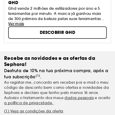
GHD
Ghd vende 2 milhões de estilizadores por ano e 5
ferramentas por minuto. A marca já ganhou mais
de 300 prémios de beleza pelas suas ferramentas
inovadoras que mantêm uma temperatura
Ver mais
constante de 185°C, a temperatura ideal para os
DESCOBRIR GHD
melhores resultados sem afetar a saúde do cabelo.
Recebe as novidades e as ofertas da
Sephora!
Desfruta de 10% na tua próxima compra, após a
(1)
tua subscrição
.
Ao registar-me, concordo em receber por e-mail o meu
código de desconto bem como ofertas e novidades da
Sephora e declaro que tenho pelo menos 16 anos.
Autorizo o tratamento dos meus
dados pessoais
e aceito
a política de privacidade.
.
(1) Veja as condições da oferta