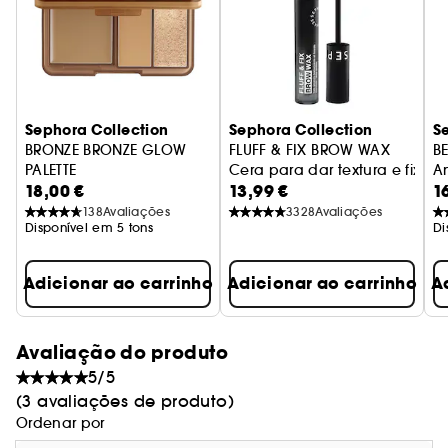
Vegan :
Produtos fabricados com ingredientes de
origem natural.
Sephora Collection
Sephora Collection
S
BRONZE BRONZE GLOW
FLUFF & FIX BROW WAX
BE
PALETTE
Cera para dar textura e fixar
An
18,00 €
13,99 €
1
Trio de bronzers e iluminadores multitexturas
138
Avaliações
3328
Avaliações
Disponível em 5 tons
Di
Adicionar ao carrinho
Adicionar ao carrinho
A
Avaliação do produto
5/5
(3 avaliações de produto)
Ordenar por