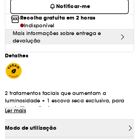
Notificar-me
Recolha gratuita em 2 horas
Indisponível
Mais informações sobre entrega e
devolução
Detalhes
2 tratamentos faciais que aumentam a
luminosidade + 1 escova seca exclusiva, para
um brilho radiante.
Ler mais
Objetivo: pele radiante: o coffret efeito brilho
Modo de utilização
saudável instantâneo
Este verão, oferece à tua pele uma luminosidade