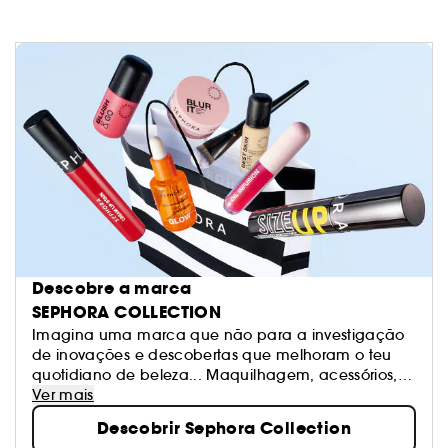
Descobre a marca
SEPHORA COLLECTION
Imagina uma marca que não para a investigação
de inovações e descobertas que melhoram o teu
quotidiano de beleza... Maquilhagem, acessórios,
banho e tratamento: Sephora Collection oferece
Ver mais
produtos excitantes, texturas e cores. Os nossos
Descobrir Sephora Collection
produtos estão na vanguarda das tendências e são