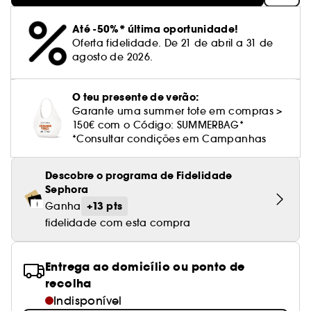
Cuidado corporal perfumado
Leite desmaquilhante
Perfume fresco
Brilho & suavidade
Creme com cor
Óleo desmaquilhante
Gel de barbear e loção pós-barba
frizz
PHLUR
Coffrets de rosto
Utensílios de beleza rosto
Tratamento anti-vermelhidão
Rare Beauty
Ver tudo
Tratamento rosto parafarmácia
Acessórios maquilhagem
Óleos e difusores
Cuidado de unhas
Até -50%* última oportunidade!
Westman Atelier
Água micelar
Perfume amadeirado
Cuidado do couro cabeludo
Leite desmaquilhante
Cabelo sem brilho
Prada Beauty
Utensílios e acessórios de limpeza
Oferta fidelidade. De 21 de abril a 31 de
Tratamento minimizador dos poros
Rem Beauty
Cremes de olhos
agosto de 2026.
Ver tudo
Tratamento Sephora Collection
Try me
Toalhitas desmaquilhantes
Perfume com baunilha
Volume
Westman Atelier
Pinças
Tratamento reafirmante e lifting
Sephora Collection
Limpeza & esfoliantes
Corpo parafarmácia
Perfume doce
Coloração
O teu presente de verão:
Tratamento purificante e matificante
Garante uma summer tote em compras >
Yepoda
Hidratantes
Tratamento parafarmácia
150€ com o Código: SUMMERBAG*
Protetor solar cabelo
*Consultar condições em Campanhas
Anti-idade
Solares parafarmácia
Anti-caspa
Descobre o programa de Fidelidade
Sephora
+13 pts
Ganha
fidelidade com esta compra
Entrega ao domicílio ou ponto de
recolha
Indisponível