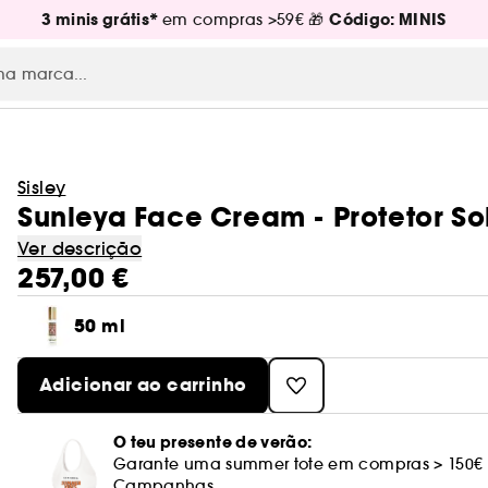
3 minis grátis*
Código: MINIS
em compras >59€ 🎁
Sisley
Sunleya Face Cream - Protetor So
Ver descrição
257,00 €
50 ml
Adicionar ao carrinho
O teu presente de verão:
Garante uma summer tote em compras > 150€
Campanhas