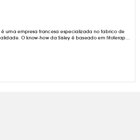
y é uma empresa francesa especializada no fabrico de
alidade. O know-how da Sisley é baseado em fitoterapia
plantas e óleos essenciais em produtos para a pele, para