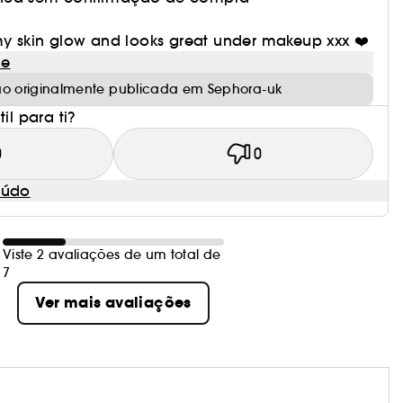
my skin glow and looks great under makeup xxx ❤️
le
ão originalmente publicada em Sephora-uk
il para ti?
0
0
eúdo
Viste 2 avaliações de um total de
7
Ver mais avaliações