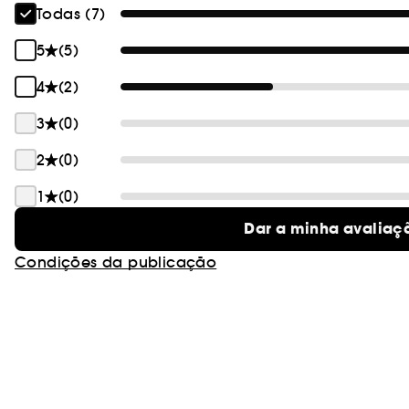
Todas (7)
5
(5)
4
(2)
3
(0)
2
(0)
1
(0)
Dar a minha avaliaç
Condições da publicação