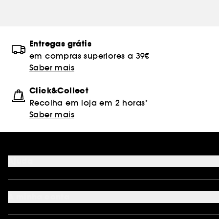
Entregas grátis
em compras superiores a 39€
Saber mais
Click&Collect
Recolha em loja em 2 horas*
Saber mais
Ajuda
FAQ
Métodos de pagamento
A minha conta
Condições de Entrega
Devoluções
Seguir encomenda
Cartão oferta digital