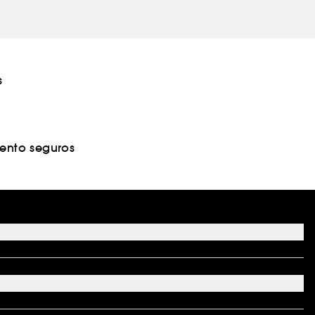
s
nto seguros