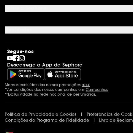
Programa de Fidelidade
Cartão oferta físico
Sobre a Sephora
Cartão oferta empresas
Site Map
Juntar Sephora
Contacta-nos
Sephora Prize 2026
Novidades
Blog Sephora
Lojas
Saldos
Os nossos compromissos
Maquilhagem
Internacional
Segue-nos
Dia dos Namorados
Descobrir a Sephora
Dia do Pai
Código promocional Sephora
Descarrega a App da Sephora
Dia da Mãe
Calendários do Advento
Singles' Day
Black Friday
Marcas excluídas das nossas promoções
aqui
Menções adicionais
Cyber Monday
*Ver condições das nossas campanhas em
Campanhas
Blue Monday
**Exclusividade na rede nacional de perfumarias.
Política de Privacidade e Cookies
Preferências de Cook
Condições do Programa de Fidelidade
Livro de Recla