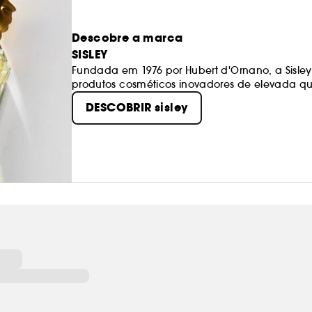
Descobre a marca
SISLEY
Fundada em 1976 por Hubert d'Ornano, a Sisle
produtos cosméticos inovadores de elevada qu
e aromaterapia, o uso de extratos naturais de 
DESCOBRIR sisley
garantir resultados visíveis e imediatos na pele.