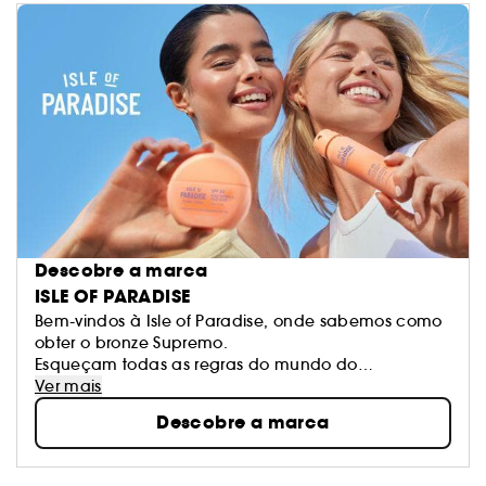
Descobre a marca
ISLE OF PARADISE
Bem-vindos à Isle of Paradise, onde sabemos como
obter o bronze Supremo.
Esqueçam todas as regras do mundo do
bronzeamento, aqui podemos personalizar o teu
Ver mais
bronze e o teu brilho de acordo com os teus
Descobre a marca
desejos.