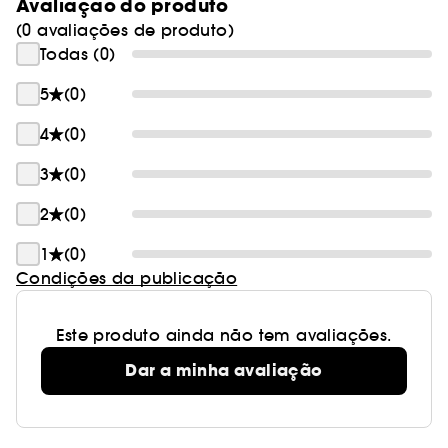
cica calmante, este fluido é adequado para
Avaliação do produto
todos os tipos de pele e é o complemento ideal
(0 avaliações de produto)
para qualquer rotina diária.
Todas (0)
5
(0)
4
(0)
3
(0)
2
(0)
1
(0)
Condições da publicação
Este produto ainda não tem avaliações.
Dar a minha avaliação