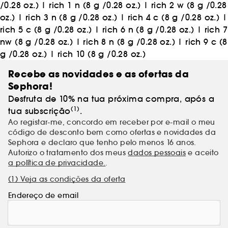
/0.28 oz.)
|
rich 1 n (8 g /0.28 oz.)
|
rich 2 w (8 g /0.28
oz.)
|
rich 3 n (8 g /0.28 oz.)
|
rich 4 c (8 g /0.28 oz.)
|
rich 5 c (8 g /0.28 oz.)
|
rich 6 n (8 g /0.28 oz.)
|
rich 7
nw (8 g /0.28 oz.)
|
rich 8 n (8 g /0.28 oz.)
|
rich 9 c (8
g /0.28 oz.)
|
rich 10 (8 g /0.28 oz.)
Recebe as novidades e as ofertas da
Sephora!
Desfruta de 10% na tua próxima compra, após a
(1)
tua subscrição
.
Ao registar-me, concordo em receber por e-mail o meu
código de desconto bem como ofertas e novidades da
Sephora e declaro que tenho pelo menos 16 anos.
Autorizo o tratamento dos meus
dados pessoais
e aceito
a política de privacidade.
.
(1) Veja as condições da oferta
Endereço de email