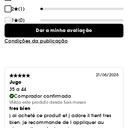
2
(1)
1
(0)
Dar a minha avaliação
Condições da publicação
21/06/2026
Jugo
35 a 44
Comprador confirmado
Utiliza este produto desde Seis meses
tres bien
j ai acheté ce produit et j adore il tient tres
bien. je recommande de l appliquer au