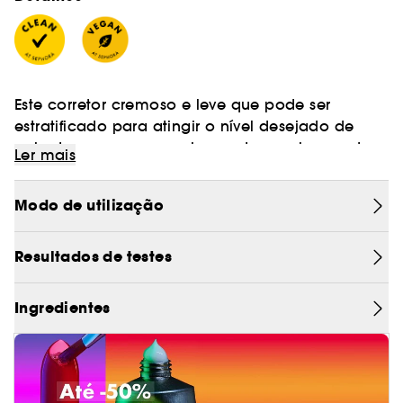
Este corretor cremoso e leve que pode ser
estratificado para atingir o nível desejado de
cobertura com um acabamento macio e mate.
Ler mais
O seu acabamento autêntico, permite obter uma
Modo de utilização
tez personalizada. Usar um pouco, usar muito, ou
o meio termo.
Resultados de testes
Um corretor flexível para esconder e dissimular
imperfeições, realçando, iluminando e
Ingredientes
esculpindo o seu rosto.
Quer seja para retoques ou para uso facial
completo, oferece uma vasta gama de