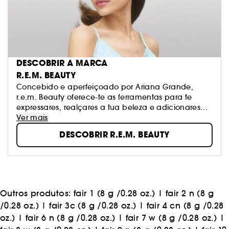
DESCOBRIR A MARCA
R.E.M. BEAUTY
Concebido e aperfeiçoado por Ariana Grande,
r.e.m. Beauty oferece-te as ferramentas para te
expressares, realçares a tua beleza e adicionares
um toque de magia todos os dias; para sonhares
Ver mais
mesmo acordada. Descobre a maquilhagem do
DESCOBRIR R.E.M. BEAUTY
futuro: tons futuristas, produtos versáteis, fórmulas
híbridas enriquecidas com cuidados da pele,
técnicas de aplicação inovadoras e fórmulas
ultrassensoriais. Vegano e sem crueldade animal,
sempre.
Outros produtos:
fair 1 (8 g /0.28 oz.)
|
fair 2 n (8 g
/0.28 oz.)
|
fair 3c (8 g /0.28 oz.)
|
fair 4 cn (8 g /0.28
oz.)
|
fair 6 n (8 g /0.28 oz.)
|
fair 7 w (8 g /0.28 oz.)
|