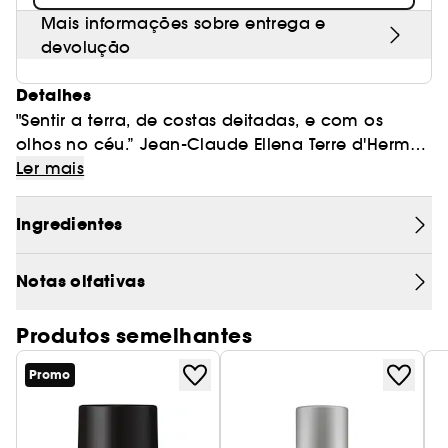
Mais informações sobre entrega e
devolução
Detalhes
"Sentir a terra, de costas deitadas, e com os
olhos no céu.” Jean-Claude Ellena Terre d'Hermes
é uma narração simbólica em torno da matéria
Ler mais
e sua transformação. Um romance que exprime
o poder alquímico dos elementos. Uma água
Ingredientes
entre o céu e a terra. Uma jornada repleta de
força e poesia. Amadeirado, vegetal, mineral.
Notas olfativas
Produtos semelhantes
Promo