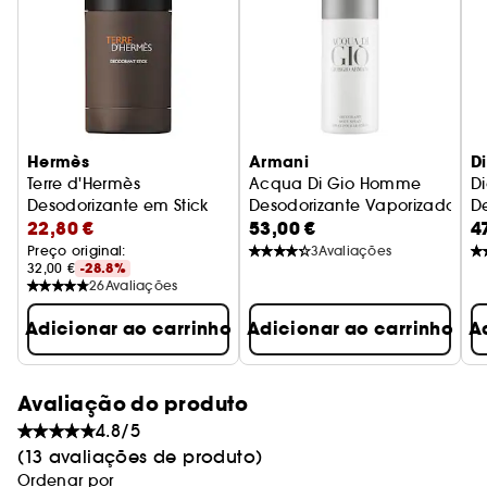
Hermès
Armani
Di
Terre d'Hermès
Acqua Di Gio Homme
D
Desodorizante em Stick
Desodorizante Vaporizador
D
22,80 €
53,00 €
4
Preço original: 
3
Avaliações
32,00 €
-28.8%
26
Avaliações
Adicionar ao carrinho
Adicionar ao carrinho
A
Avaliação do produto
4.8/5
(13 avaliações de produto)
Ordenar por