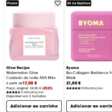
Promo
Só na Sephora
Glow Recipe
Byoma
Watermelon Glow
Bio-Collagen Radiance F
Cuidado de noite AHA Mini
Mask
17,00 €
21,00 €
Máscara Bio-Collagen R
A partir de
Preço original: 
24,00 €
-29.2%
598
Avaliações
1134
Avaliações
Disponível em 2 formatos
Adicionar ao carrinho
Adicionar ao carri