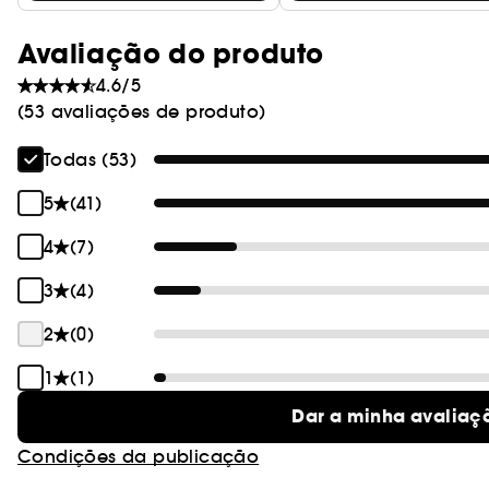
Avaliação do produto
4.6/5
(53 avaliações de produto)
Todas (53)
5
(41)
4
(7)
3
(4)
2
(0)
1
(1)
Dar a minha avaliaç
Condições da publicação