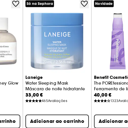
Só na Sephora
Novidade
Laneige
Benefit Cosmeti
ney Glow
Water Sleeping Mask
The POREfession
Máscara de noite hidratante
Ferramenta de l
33,00 €
40,00 €
ade tudo-em-um
465
Avaliações
1323
Avali
arrinho
Adicionar ao carrinho
Adicionar a