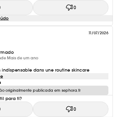
0
0
eúdo
11/07/2026
irmado
desde Mais de um ano
n indispensable dans une routine skincare
le
m
ão originalmente publicada em sephora.fr
il para ti?
0
0