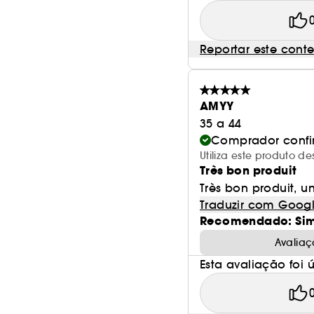
Reportar este cont
AMYY
35 a 44
Comprador conf
Utiliza este produto 
Très bon produit
Très bon produit, u
Traduzir com Goog
Recomendado: Si
Avaliaç
Esta avaliação foi út