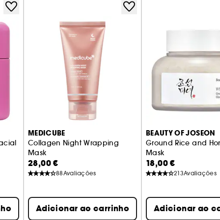
MEDICUBE
BEAUTY OF JOSEON
acial
Collagen Night Wrapping
Ground Rice and Ho
Mask
Mask
28,00 €
18,00 €
adiance
Máscara de noite refirmante e iluminadora
Máscara luminosid
88
Avaliações
213
Avaliações
nho
Adicionar ao carrinho
Adicionar ao c