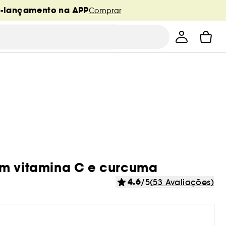
é-lançamento na APP
Comprar
om vitamina C e curcuma
4.6
/5
(53 Avaliações)