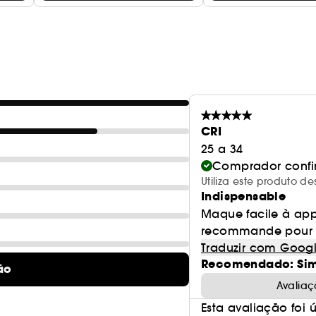
CRI
25 a 34
Comprador conf
Utiliza este produto
Indispensable
Maque facile à appl
recommande pour u
Traduzir com Goog
Recomendado: Si
ão
Avaliaç
Esta avaliação foi út