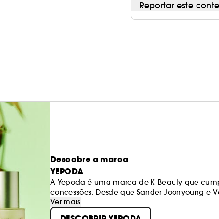
Reportar este cont
Descobre a marca
YEPODA
A Yepoda é uma marca de K-Beauty que cump
concessões. Desde que Sander Joonyoung e V
missão oferecer uma inovação coreana autênti
Ver mais
DESCOBRIR YEPODA