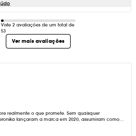
eúdo
Viste 2 avaliações de um total de
53
Ver mais avaliações
re realmente o que promete. Sem quaisquer
eronika lançaram a marca em 2020, assumiram como
ca na qual se pode confiar.