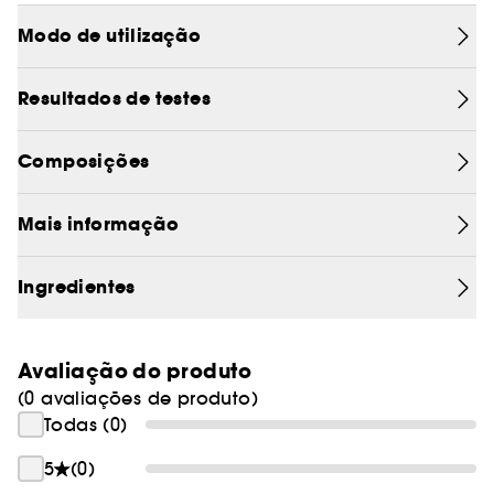
proporciona um ambiente ideal para reparar as
fibras e acelerar o crescimento. Mesmo o cabelo
Modo de utilização
mais fino fica imediata e permanentemente mais
macio, mais suave e mais denso.
Resultados de testes
Composições
Mais informação
Ingredientes
Avaliação do produto
(0 avaliações de produto)
Todas (0)
5
(0)