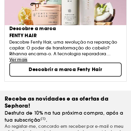
Descobre a marca
FENTY HAIR
Descobre Fenty Hair, uma revolução na reparação
capilar. O poder de transformação do cabelo?
Rihanna encarna-o. A tecnologia reparadora
Replenicore-5 está presente em todos os produtos
Ver mais
Fenty Hair, para um número infinito de estilos.
Descobrir a marca Fenty Hair
"Desde pessoas com cabelo encaracolado a
pessoas com cabelo liso ou ondulado, há sempre
algo para ti." Rihanna
O teu cabelo com Fenty? Stronger by the style.
Recebe as novidades e as ofertas da
Sephora!
Desfruta de 10% na tua próxima compra, após a
(1)
tua subscrição
.
Ao registar-me, concordo em receber por e-mail o meu