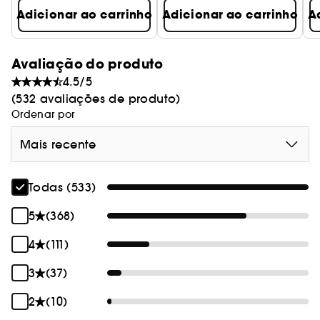
Adicionar ao carrinho
Adicionar ao carrinho
A
Avaliação do produto
4.5/5
(532 avaliações de produto)
Ordenar por
Mais recente
Todas (533)
5
(368)
4
(111)
3
(37)
2
(10)