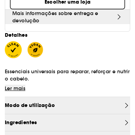
Escolher uma loja
Mais informações sobre entrega e
devolução
Detalhes
Essenciais universais para reparar, reforçar e nutrir
o cabelo.
Ler mais
Um conjunto de champô, máscara profunda,
tratamento reconstrutor e cuidado termoprotetor
Modo de utilização
(tamanho de viagem) para acompanhar todos
os tipos e texturas de cabelo para resultados
radiantes. Infundidos com o nosso complexo
Indispensáveis para reduzir a quebra, reparar as
Ingredientes
único Replenicore-5, estes tratamentos reparam
pontas e fortalecer o cabelo