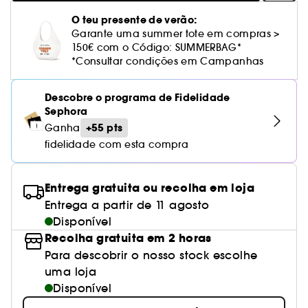
Cuidado corporal perfumado
Leite desmaquilhante
Perfume fresco
Brilho & suavidade
Creme com cor
Óleo desmaquilhante
Gel de barbear e loção pós-barba
frizz
PHLUR
Coffrets de rosto
Utensílios de beleza rosto
Tratamento anti-vermelhidão
O teu presente de verão:
Rare Beauty
Ver tudo
Tratamento rosto parafarmácia
Acessórios maquilhagem
Óleos e difusores
Cuidado de unhas
Westman Atelier
Garante uma summer tote em compras >
Água micelar
Perfume amadeirado
Cuidado do couro cabeludo
Leite desmaquilhante
Cabelo sem brilho
Prada Beauty
Utensílios e acessórios de limpeza
150€ com o Código: SUMMERBAG*
Tratamento minimizador dos poros
Rem Beauty
Cremes de olhos
Ver tudo
*Consultar condições em Campanhas
Tratamento Sephora Collection
Try me
Toalhitas desmaquilhantes
Perfume com baunilha
Volume
Westman Atelier
Pinças
Tratamento reafirmante e lifting
Sephora Collection
Limpeza & esfoliantes
Corpo parafarmácia
Perfume doce
Coloração
Descobre o programa de Fidelidade
Tratamento purificante e matificante
Sephora
Yepoda
Hidratantes
Tratamento parafarmácia
Protetor solar cabelo
+55 pts
Ganha
Anti-idade
fidelidade com esta compra
Solares parafarmácia
Anti-caspa
Entrega gratuita ou recolha em loja
Entrega a partir de 11 agosto
Disponível
Recolha gratuita em 2 horas
Para descobrir o nosso stock escolhe
uma loja
Disponível