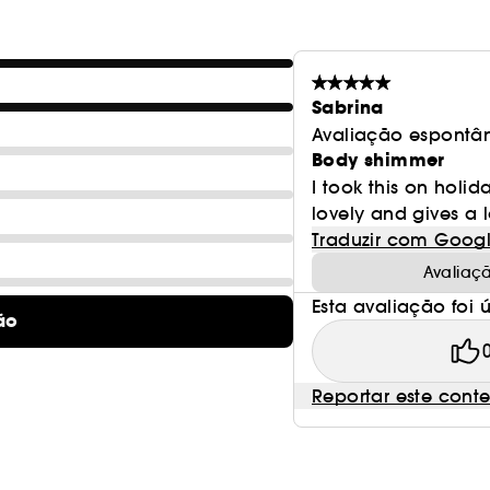
Sabrina
Avaliação espontâ
Body shimmer
I took this on holid
lovely and gives a 
Traduzir com Goog
Avaliaç
Esta avaliação foi út
ão
Reportar este cont