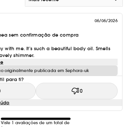
06/06/2026
nea sem confirmação de compra
ay with me. It’s such a beautiful body oil. Smells
lovely shimmer.
le
ão originalmente publicada em Sephora-uk
il para ti?
0
0
eúdo
Viste 1 avaliações de um total de