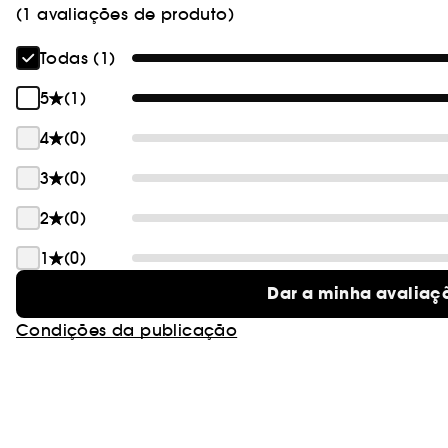
(1 avaliações de produto)
Todas (1)
5
(1)
4
(0)
3
(0)
2
(0)
1
(0)
Dar a minha avaliaç
Condições da publicação