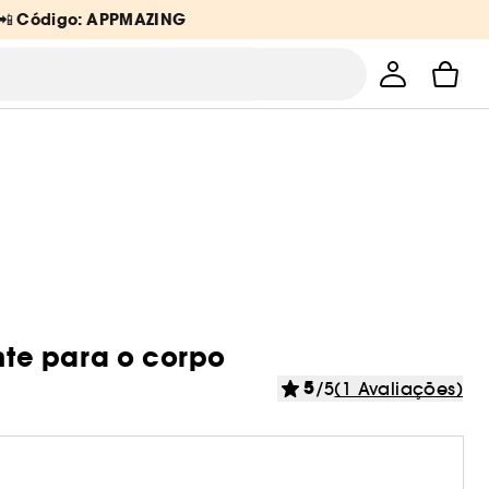
Código: APPMAZING
 📲
ante para o corpo
5
/5
(1 Avaliações)