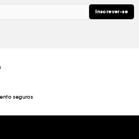
Inscrever-se
s
nto seguros