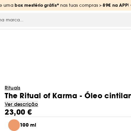
box mestério grátis*
89€
na APP
ue uma
nas tuas compras
>
!
Rituals
The Ritual of Karma - Óleo cintil
Ver descrição
23,00 €
100 ml