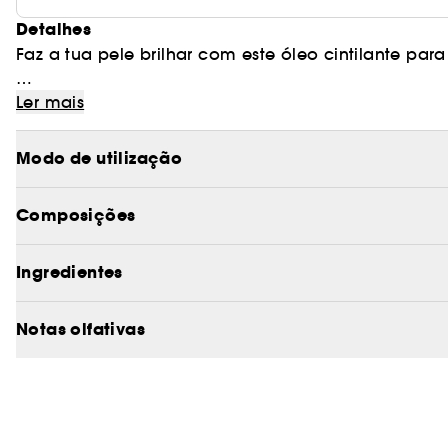
Detalhes
Faz a tua pele brilhar com este óleo cintilante par
Formulado com 96% de ingredientes de origem natur
Ler mais
combinação de óleos de jojoba, azeitona e cárta
Modo de utilização
Rapidamente absorvido, nutre e ilumina a pele b
subtil de partículas minerais cintilantes, para uma
Composições
Este óleo cintilante é delicadamente perfumado com
Ingredientes
Notas olfativas