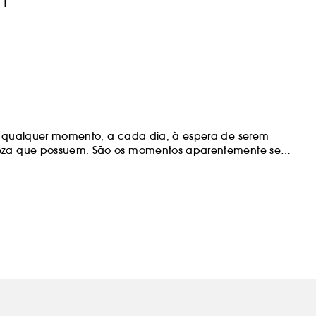
1
em qualquer momento, a cada dia, à espera de serem
eleza que possuem. São os momentos aparentemente sem
tuals mostra-lhe estes momentos e lembra-o de os viver
m como os exclusivos Sephora.