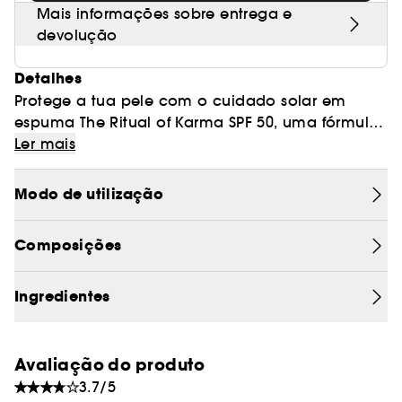
Mais informações sobre entrega e
devolução
Detalhes
Protege a tua pele com o cuidado solar em
espuma The Ritual of Karma SPF 50, uma fórmula
leve que oferece uma proteção invisível de largo
Ler mais
espectro contra os raios UVA e UVB. A sua textura
untuosa penetra rapidamente sem colar, para
Modo de utilização
uma pele macia e delicadamente perfumada
com chá branco e flor de lótus. Leve ao toque, a
Composições
sua textura oferece a mesma proteção elevada
que um cuidado solar tradicional. Resistente à
água e formulado com o nosso complexo de
Ingredientes
hidratação intensa para hidratar e nutrir a pele.
- puma solar leve
Avaliação do produto
- Proteção solar de largo espectro
3.7/5