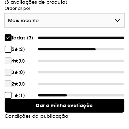
- Não pegajoso
(3 avaliações de produto)
- Sem marcas brancas
Ordenar por
Mais recente
Todas (3)
5
(2)
4
(0)
3
(0)
2
(0)
1
(1)
Dar a minha avaliação
Condições da publicação