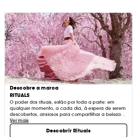
Descobre a marca
RITUALS
O poder dos rituais, estão por toda a parte: em
qualquer momento, a cada dia, à espera de serem
descobertos, ansiosos para compartilhar a beleza
que possuem. São os momentos aparentemente
Ver mais
sem significado que todos tendemos a ignorar. A
Descobrir Rituals
Rituals mostra-lhe estes momentos e lembra-o de os