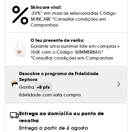
Cuidado corporal perfumado
Leite desmaquilhante
Perfume fresco
Brilho & suavidade
Creme com cor
Óleo desmaquilhante
Gel de barbear e loção pós-barba
frizz
PHLUR
Coffrets de rosto
Utensílios de beleza rosto
Skincare viral:
Tratamento anti-vermelhidão
Tarte
Ver tudo
Tratamento rosto parafarmácia
Acessórios maquilhagem
Óleos e difusores
Cuidado de unhas
Westman Atelier
-20%* em marcas selecionadas Código:
Água micelar
Perfume amadeirado
Cuidado do couro cabeludo
Leite desmaquilhante
Cabelo sem brilho
Prada Beauty
Utensílios e acessórios de limpeza
SKINCARE *Consultar condições em
Tratamento minimizador dos poros
Rare Beauty
Cremes de olhos
Campanhas.
Ver tudo
Tratamento Sephora Collection
Try me
Toalhitas desmaquilhantes
Perfume com baunilha
Volume
Westman Atelier
Pinças
Tratamento reafirmante e lifting
Rem Beauty
Limpeza & esfoliantes
Corpo parafarmácia
O teu presente de verão:
Perfume doce
Coloração
Garante uma summer tote em compras >
Tratamento purificante e matificante
Sephora Collection
Hidratantes
Tratamento parafarmácia
150€ com o Código: SUMMERBAG*
Protetor solar cabelo
*Consultar condições em Campanhas
Yepoda
Anti-idade
Solares parafarmácia
Anti-caspa
Descobre o programa de Fidelidade
Sephora
+8 pts
Ganha
fidelidade com esta compra
Entrega ao domicílio ou ponto de
recolha
Entrega a partir de 4 agosto