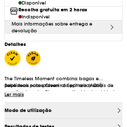
Disponível
Recolha gratuita em 2 horas
Indisponível
Mais informações sobre entrega e
devolução
Detalhes
The Timeless Moment combina bagas e
peptídeos para prevenir os primeiros sinais de
Sabe mais sobre Clean at Sephora
(AQUÍ)
envelhecimento. Rico em antioxidantes, hidrata,
Ler mais
Vegan :
protege contra as agressões exteriores e deixa a
Produtos fabricados com ingredientes de
pele preenchida e luminosa.
origem natural.
Modo de utilização
Resultados de testes