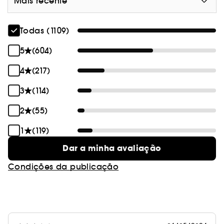
Mais recente
Todas (1109)
5
(604)
4
(217)
3
(114)
2
(55)
1
(119)
Dar a minha avaliação
Condições da publicação