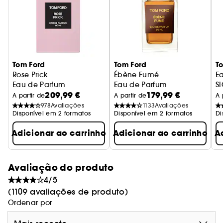
uma fragrância sensual de âmbar.
Tom Ford
Tom Ford
T
Rose Prick
Ébène Fumé
Ea
Eau de Parfum
Eau de Parfum
SI
209,99 €
179,99 €
to
A partir de
A partir de
A 
978
Avaliações
1133
Avaliações
Disponível em 2 formatos
Disponível em 2 formatos
Di
Adicionar ao carrinho
Adicionar ao carrinho
A
Avaliação do produto
4/5
(1109 avaliações de produto)
Ordenar por