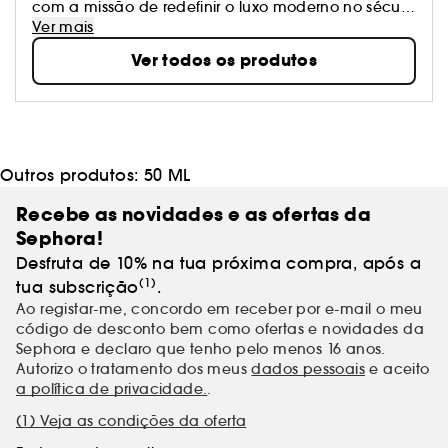
com a missão de redefinir o luxo moderno no século
XXI. Todas as coleções de moda masculina e
Ver mais
feminina, acessórios, óculos e cosmética Tom Ford
Ver todos os produtos
são sinónimo de sensualidade, elegância
intemporal, luxo, qualidade e serviço personalizado
extraordinário. A coleção private blend de Tom Ford
é uma coleção unissexo criada para os verdadeiros
apreciadores de perfumes. Estes aromas cativantes
destacam-se do convencional na hora de fabricar
Outros produtos:
50 ML
perfumes. A mestria artesanal funde-se com os mais
extraordinários ingredientes, numa interpretação
Recebe as novidades e as ofertas da
visionária das notas mais finas no mundo da
Sephora!
perfumaria.
Desfruta de 10% na tua próxima compra, após a
(1)
tua subscrição
.
Ao registar-me, concordo em receber por e-mail o meu
código de desconto bem como ofertas e novidades da
Sephora e declaro que tenho pelo menos 16 anos.
Autorizo o tratamento dos meus
dados pessoais
e aceito
a política de privacidade.
.
(1) Veja as condições da oferta