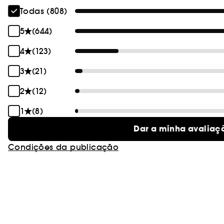
Todas (808)
5
(644)
4
(123)
3
(21)
2
(12)
1
(8)
Dar a minha avaliaç
Condições da publicação