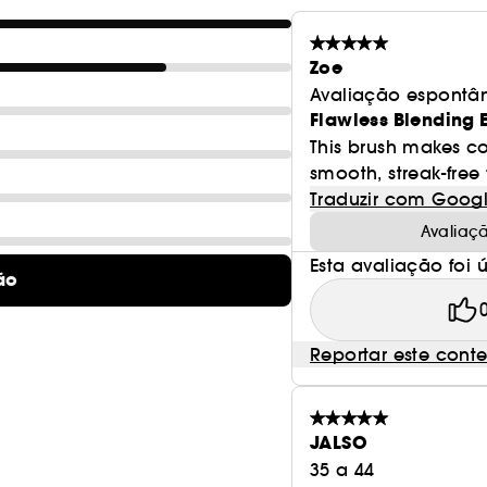
Zoe
Avaliação espontâ
Flawless Blending 
This brush makes co
smooth, streak-free fi
Traduzir com Goog
Avaliaç
Esta avaliação foi út
ão
Reportar este cont
JALSO
35 a 44