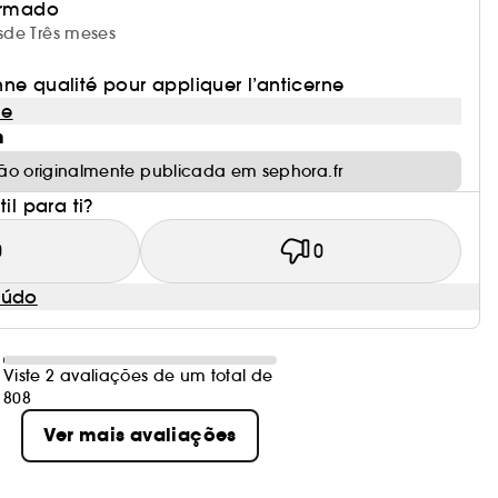
irmado
esde Três meses
ne qualité pour appliquer l’anticerne
le
m
ão originalmente publicada em sephora.fr
il para ti?
0
0
eúdo
Viste 2 avaliações de um total de
808
Ver mais avaliações