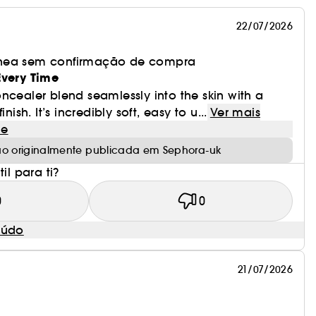
22/07/2026
nea sem confirmação de compra
Every Time
ncealer blend seamlessly into the skin with a
nish. It’s incredibly soft, easy to u...
Ver mais
le
ão originalmente publicada em Sephora-uk
il para ti?
0
0
eúdo
21/07/2026