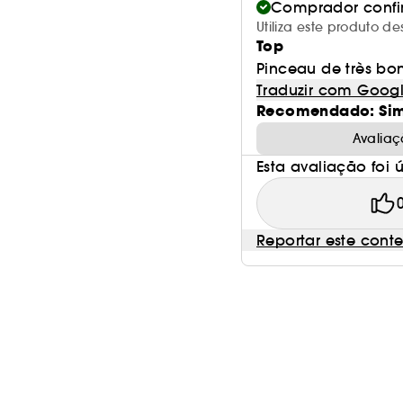
Comprador conf
Utiliza este produto d
Top
Pinceau de très bon
Traduzir com Goog
Recomendado: Si
Avaliaç
Esta avaliação foi út
Reportar este cont