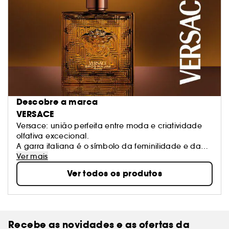
Descobre a marca
VERSACE
Versace: união perfeita entre moda e criatividade
olfativa excecional.
A garra italiana é o símbolo da feminilidade e da
sensualidade graças a um estilo único, fusão
Ver mais
perfeita da cultura neoclássica e do gosto moderno.
Ver todos os produtos
Descobre produtos sofisticados e exuberantes e
perfumes de caráter único e espírito inovador, que
interpretam a mulher de hoje: dinâmica, segura de
si, que gosta de evoluir e de se fazer notar.
Recebe as novidades e as ofertas da