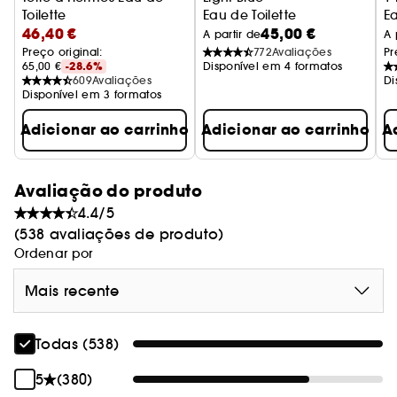
Toilette
Eau de Toilette
Ea
46,40 €
45,00 €
A partir de
A 
Preço original: 
772
Avaliações
Pr
65,00 €
-28.6%
Disponível em 4 formatos
609
Avaliações
Di
Disponível em 3 formatos
Adicionar ao carrinho
Adicionar ao carrinho
A
Avaliação do produto
4.4/5
(538 avaliações de produto)
Ordenar por
Mais recente
Todas (538)
5
(380)