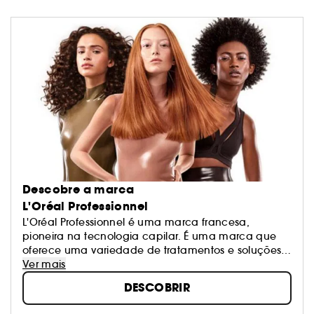
Descobre a marca
L'Oréal Professionnel
L'Oréal Professionnel é uma marca francesa,
pioneira na tecnologia capilar. É uma marca que
oferece uma variedade de tratamentos e soluções
adaptadas a todos os tipos de cabelo. Há várias
Ver mais
décadas a marcar presença nos melhores salões e
DESCOBRIR
cabeleireiros, entregue o seu cabelo à criatividade,
inovação e paixão desta marca inovadora e