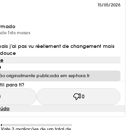
15/05/2026
irmado
esde Três meses
mais j’ai pas vu réellement de changement mais
 douce
le
m
ão originalmente publicada em sephora.fr
il para ti?
0
0
eúdo
Viste 2 avaliações de um total de