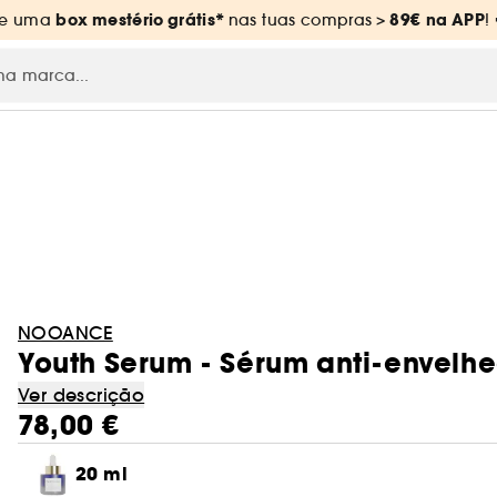
box mestério grátis*
89€
na APP
ue uma
nas tuas compras
>
!
NOOANCE
Youth Serum - Sérum anti-envelh
Ver descrição
78,00 €
20 ml