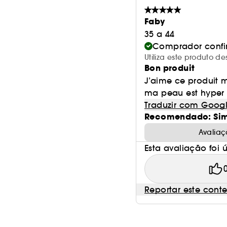
Faby
35 a 44
Comprador conf
Utiliza este produto d
Bon produit
J’aime ce produit 
ma peau est hyper
Traduzir com Goog
Recomendado: Si
Avaliaç
Esta avaliação foi út
Reportar este cont