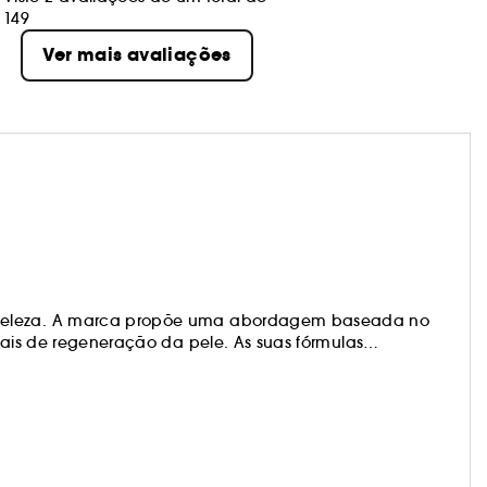
149
Ver mais avaliações
 beleza. A marca propõe uma abordagem baseada no
urais de regeneração da pele. As suas fórmulas
eus aparelhos de fotobiomodulação de alta precisão
eitando a pele. Validada por dados científicos e estudos
eza aumentada.