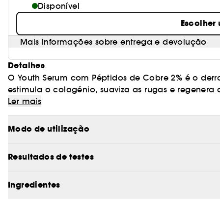
Disponível
Escolher
Mais informações sobre entrega e devolução
Detalhes
O Youth Serum com Péptidos de Cobre 2% é o derr
estimula o colagénio, suaviza as rugas e regenera 
a densidade.
Ler mais
Um verdadeiro concentrado de conhecimentos ant
péptidos biomiméticos - incluindo 2% de péptido de
Modo de utilização
reparadores para combater todos os sinais de env
A sua textura leve e fluida é rapidamente absorvid
Resultados de testes
conforto imediatos.
Graças à sua ação global - estimulação do colagé
barreira cutânea - este sérum devolve à pele densi
Ingredientes
O resultado é um rosto visivelmente mais liso, mais f
Benefícios-chave: