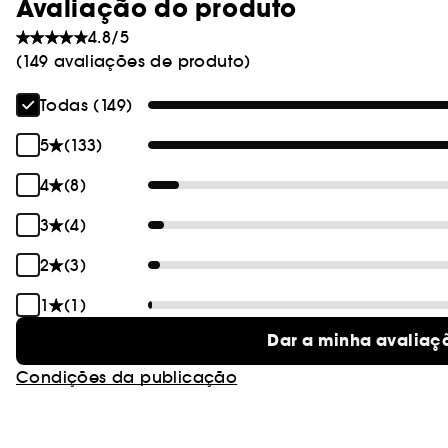
Avaliação do produto
4.8/5
(149 avaliações de produto)
Todas (149)
5
(133)
4
(8)
3
(4)
2
(3)
1
(1)
Dar a minha avaliaç
Condições da publicação