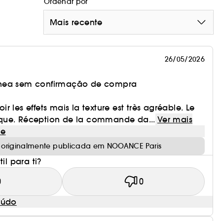
Ordenar por
Mais recente
olagénio e elastina, acelera a reparação da pele,
a estrutura da pele.
rídulas, redensifica e melhora o tom da pele.
26/05/2026
nea sem confirmação de compra
 celular, reduzem as manchas escuras e
voir les effets mais la texture est très agréable. Le
que. Réception de la commande da...
Ver mais
le
ratam intensamente, dão volume e acalmam as
 originalmente publicada em NOOANCE Paris
il para ti?
duzem a vermelhidão.
0
0
bioma, protege contra as agressões externas e
eúdo