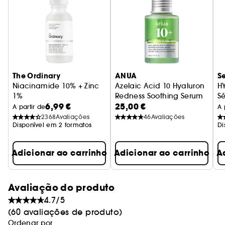
satisfação após 28 dias. ***Teste de utilização -
30 utilizadores. % de melhoria avaliada por
dermatologista após 56 dias.
The Ordinary
ANUA
S
Niacinamide 10% + Zinc
Azelaic Acid 10 Hyaluron
H
1%
Redness Soothing Serum
S
6,99 €
25,00 €
Sérum Anti-Imperfeições
Sérum anti-imperfeições
A partir de
A 
2368
Avaliações
46
Avaliações
Disponível em 2 formatos
Di
Adicionar ao carrinho
Adicionar ao carrinho
A
Avaliação do produto
4.7/5
(60 avaliações de produto)
Ordenar por