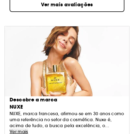
Ver mais avaliações
Descobre a marca
NUXE
NUXE, marca francesa, afirmou-se em 30 anos como
uma referência no setor da cosmética. Nuxe é,
acima de tudo, a busca pela excelência, o
despertar dos sentidos aliado à força da natureza e
Ver mais