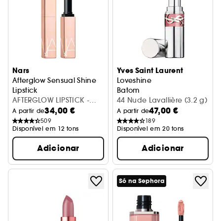
Nars
Yves Saint Laurent
Afterglow Sensual Shine
Loveshine
Lipstick
Batom
Batom Cintilante
AFTERGLOW LIPSTICK -
44 Nude Lavallière (3.2 g)
34,00 €
47,00 €
ORGASM
A partir de
A partir de
509
189
Disponível em 12 tons
Disponível em 20 tons
Adicionar
Adicionar
Só na Sephora