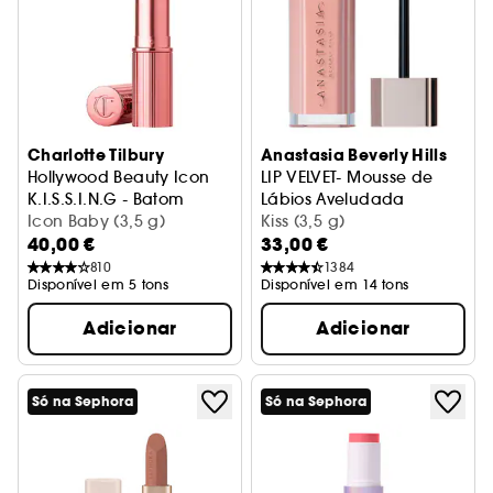
Charlotte Tilbury
Anastasia Beverly Hills
Hollywood Beauty Icon
LIP VELVET- Mousse de
K.I.S.S.I.N.G - Batom
Lábios Aveludada
Icon Baby (3,5 g)
Kiss (3,5 g)
40,00 €
33,00 €
810
1384
Disponível em 5 tons
Disponível em 14 tons
Adicionar
Adicionar
Só na Sephora
Só na Sephora