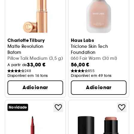
Charlotte Tilbury
Haus Labs
Matte Revolution
Triclone Skin Tech
Batom
Foundation
Pillow Talk Medium (3,5 g)
Base de cobertura média
060 Fair Warm (30 ml)
33,00 €
56,00 €
A partir de
248
855
Disponível em 16 tons
Disponível em 49 tons
Adicionar
Adicionar
Novidade