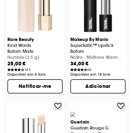
Rare Beauty
Makeup By Mario
Kind Words
SuperSatin™ Lipstick
Batom Mate
Batom
Humble (3,5 g)
Nolita - Midtone Warm
25,00 €
34,00 €
Pink (3,5 g)
143
66
Disponível em 4 tons
Disponível em 18 tons
Notificar-me
Adicionar
Guerlain
Guerlain Rouge G