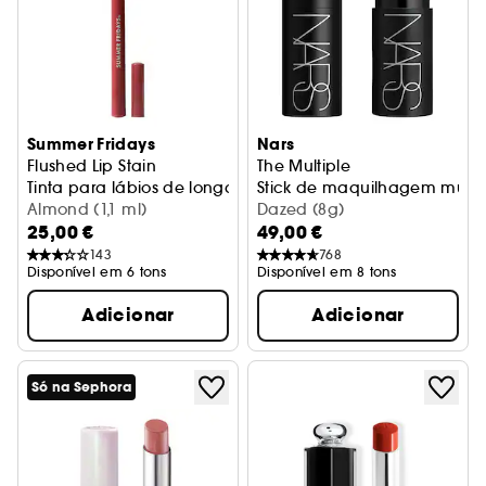
Summer Fridays
Nars
Flushed Lip Stain
The Multiple
Tinta para lábios de longa duração
Stick de maquilhagem multi
Almond (1,1 ml)
Dazed (8g)
25,00 €
49,00 €
143
768
Disponível em 6 tons
Disponível em 8 tons
Adicionar
Adicionar
Só na Sephora