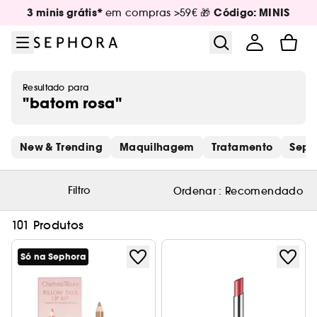
Ir para o menu
Ir para o conteúdo principal
Ir para o rodapé
3 minis grátis*
Código: MINIS
em compras >59€ 🎁
Resultado para
"batom rosa"
Saltar os links rápidos
New & Trending
Maquilhagem
Tratamento
Seph
Filtro
Ordenar :
Recomendado
101 Produtos
Só na Sephora