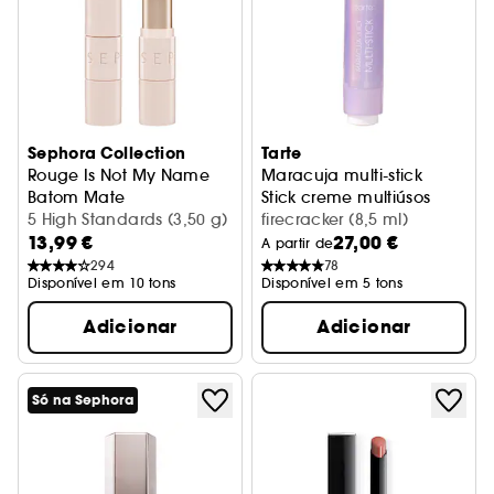
Sephora Collection
Tarte
Rouge Is Not My Name
Maracuja multi-stick
Batom Mate
Stick creme multiúsos
5 High Standards (3,50 g)
firecracker (8,5 ml)
13,99 €
27,00 €
A partir de
294
78
Disponível em 10 tons
Disponível em 5 tons
Adicionar
Adicionar
Só na Sephora