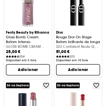
Fenty Beauty by Rihanna
Dior
Gloss Bomb Cream
Rouge Dior On Stage
Batom Intenso
Batom brilhante de longa d
GLOSS BOMB CREAM
222 Confident Nude (2,20
25,00 €
51,00 €
MAUVE WIVES 01 - 9ML
g)
254
325
Disponível em 5 tons
Disponível em 10 tons
Adicionar
Adicionar
Só na Sephora
Só na Sephora