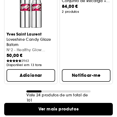
Conjunto de Recarga +
84,00 €
Estojo
2 produtos
Yves Saint Laurent
Loveshine Candy Glaze
Batom
N°2 - Healthy Glow
50,00 €
Plumper (3,2 g)
2963
Disponível em 13 tons
Adicionar
Notificar-me
Viste 24 produtos de um total de
101
Ver mais produtos