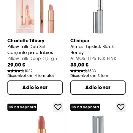
Charlotte Tilbury
Clinique
Pillow Talk Duo Set
Almost Lipstick Black
Conjunto para lábios
Honey
Pillow Talk Deep (1,5 g +
Batom
ALMOST LIPSTICK PINK
29,00 €
33,00 €
0,8 g)
HONEY
1082
3533
Disponível em 4 formatos
Disponível em 3 tons
Adicionar
Adicionar
Só na Sephora
Só na Sephora