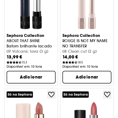
Sephora Collection
Sephora Collection
ABOUT THAT SHINE
ROUGE IS NOT MY NAME
Batom brilhante lacado
NO TRANSFER
09 Volcanic lava (3 g)
Batom mate sem transferênc
08 Clean cut (2 g)
13,99 €
14,00 €
153
185
Disponível em 10 tons
Disponível em 10 tons
Adicionar
Adicionar
Só na Sephora
Só na Sephora