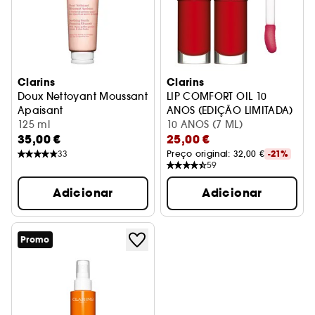
Clarins
Clarins
Doux Nettoyant Moussant
LIP COMFORT OIL 10
Apaisant
ANOS (EDIÇÃO LIMITADA)
Espuma de limpeza facial
125 ml
Óleo Nutritivo
10 ANOS (7 ML)
35,00 €
25,00 €
33
Preço original: 
32,00 €
-21%
59
Adicionar
Adicionar
Promo