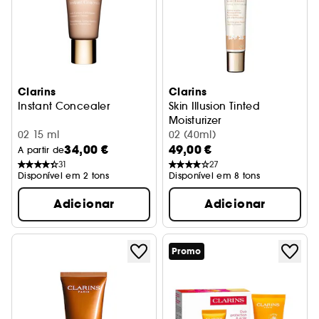
Clarins
Clarins
Instant Concealer
Skin Illusion Tinted
Moisturizer
02 15 ml
Creme hidratante com cor
02 (40ml)
34,00 €
49,00 €
A partir de
31
27
Disponível em 2 tons
Disponível em 8 tons
Adicionar
Adicionar
Promo