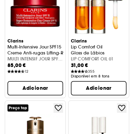
Clarins
Clarins
Multi-Intensive Jour SPF15
Lip Comfort Oil
Creme Anti-rugas Lifting-Redensificante
Gloss de Lábios
MULTI INTENSIF JOUR SPF
LIP COMFORT OIL 01
85,00 €
31,00 €
20 50 ML
12
355
Disponível em 8 tons
Adicionar
Adicionar
Preço top