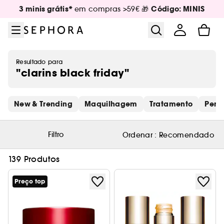
Ir para o menu
Ir para o conteúdo principal
Ir para o rodapé
3 minis grátis*
Código: MINIS
em compras >59€ 🎁
Resultado para
"clarins black friday"
Saltar os links rápidos
New & Trending
Maquilhagem
Tratamento
Perf
Filtro
Ordenar :
Recomendado
139 Produtos
Preço top