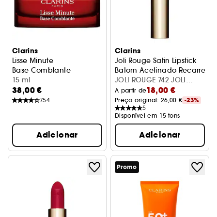
Clarins
Clarins
Lisse Minute
Joli Rouge Satin Lipstick
Base Comblante
Batom Acetinado Recarregá
15 ml
JOLI ROUGE 742 JOLI
38,00 €
18,00 €
ROUGE RECHARGE
A partir de
754
Preço original: 
26,00 €
-23%
5
Disponível em 15 tons
Adicionar
Adicionar
Promo