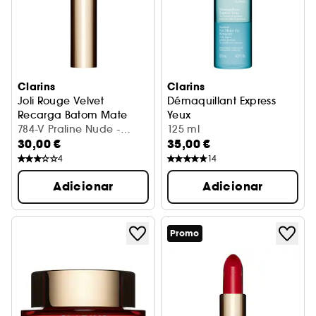
Clarins
Clarins
Joli Rouge Velvet
Démaquillant Express
Recarga Batom Mate
Yeux
784-V Praline Nude -
Desmaquilhante olhos
125 ml
30,00 €
35,00 €
Recarga (3.5gr)
4
14
Adicionar
Adicionar
Promo