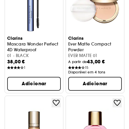
Clarins
Clarins
Mascara Wonder Perfect
Ever Matte Compact
4D Waterproof
Powder
Máscara de pestanas
01 - BLACK
Pó Compacto Matificante
EVER MATTE 01
38,00 €
43,00 €
A partir de
1
15
Disponível em 4 tons
Adicionar
Adicionar