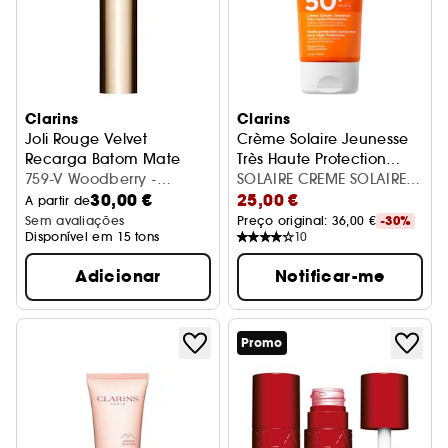
Clarins
Clarins
Joli Rouge Velvet
Crème Solaire Jeunesse
Recarga Batom Mate
Très Haute Protection
759-V Woodberry -
SPF50+
Protetores solares
SOLAIRE CREME SOLAIRE
30,00 €
25,00 €
Recarga (3.5gr)
CORPS SPF50
A partir de
Sem avaliações
Preço original: 
36,00 €
-30%
Disponível em 15 tons
10
Adicionar
Notificar-me
Promo