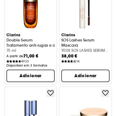
Clarins
Clarins
Double Serum
SOS Lashes Serum
Tratamento anti-rugas e anti-idade
Mascara
75 ml
Máscara Serum
YEUX SOS LASHES SERUM
71,00 €
38,00 €
MASCARA
A partir de
4933
14
Disponível em 3 formatos
Adicionar
Adicionar