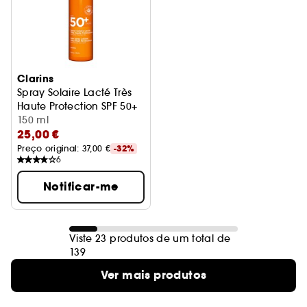
Clarins
Spray Solaire Lacté Très
Haute Protection SPF 50+
Protetores solares
150 ml
25,00 €
Preço original: 
37,00 €
-32%
6
Notificar-me
Viste 23 produtos de um total de
139
Ver mais produtos