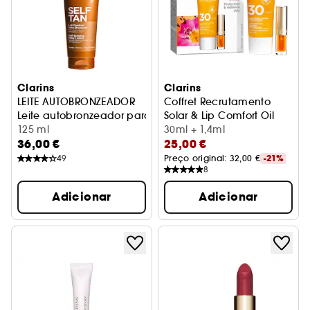
Clarins
Clarins
LEITE AUTOBRONZEADOR
Coffret Recrutamento
Leite autobronzeador para rostro e corpo
Solar & Lip Comfort Oil
125 ml
Coffret Hidratação e Proteçã
30ml + 1,4ml
36,00 €
25,00 €
49
Preço original: 
32,00 €
-21%
8
Adicionar
Adicionar