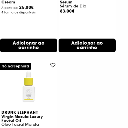
Cream
Serum
Sérum de Dia
25,00€
A partir de:
83,00€
4 formatos disponíveis
Adicionar ao
Adicionar ao
carrinho
carrinho
Só na Sephora
DRUNK ELEPHANT
Virgin Marula Luxury
Facial Oil
Óleo Facial Marula