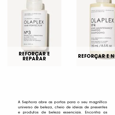
REFORÇAR E
REFORÇAR E N
REPARAR
A Sephora abre as portas para o seu magnífico
toilette, escolhe a tua fragrância feminina
para uma pele radiante. Obtém o cabelo dos
universo de beleza, cheio de ideias de presentes
preferida e mima os homens da tua vida com um
teus sonhos com cuidados reparadores,
e produtos de beleza essenciais. Encontra as
perfume masculino exclusivo. Depois de um
adequados a todas as tuas necessidades. À