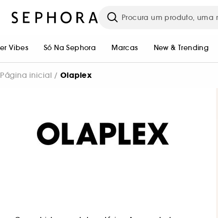
r Vibes
Só Na Sephora
Marcas
New & Trending
Olaplex
Página inicial