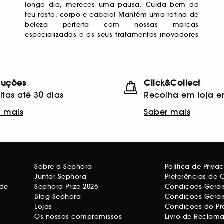
luções
Click&Collect
itas até 30 dias
Recolha em loja e
r mais
Saber mais
Sobre a Sephora
Política de Priv
Juntar Sephora
Preferências de 
ade
Sephora Prize 2026
Condições Gerais
Blog Sephora
Condições Gerai
Lojas
Condições do Pr
Os nossos compromissos
Livro de Reclam