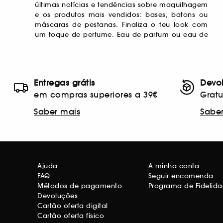
últimas notícias e tendências sobre maquilhagem
longo dia, mereces uma pausa. Cuida bem do
procura do presente perfeito? Inspira-te com o
e os produtos mais vendidos: bases, batons ou
teu rosto, corpo e cabelo! Mantém uma rotina de
nosso Beauty Board e a comunidade de Beleza
máscaras de pestanas. Finaliza o teu look com
beleza perfeita com nossas marcas
um toque de perfume. Eau de parfum ou eau de
especializadas e os seus tratamentos inovadores
Entregas grátis
Devo
em compras superiores a 39€
Gratu
Saber mais
Sabe
Ajuda
A minha conta
FAQ
Seguir encomenda
Métodos de pagamento
Programa de Fidelid
Devoluções
Cartão oferta digital
Cartão oferta físico