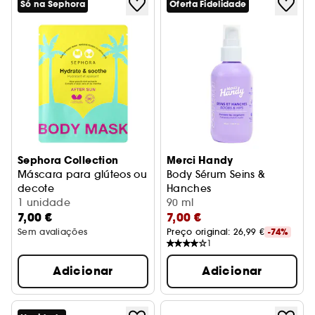
Só na Sephora
Oferta Fidelidade
Sephora Collection
Merci Handy
Máscara para glúteos ou
Body Sérum Seins &
decote
Hanches
Máscara para o corpo pós-sol
1 unidade
Sérum corpo
90 ml
7,00 €
7,00 €
Sem avaliações
Preço original: 
26,99 €
-74%
1
Adicionar
Adicionar