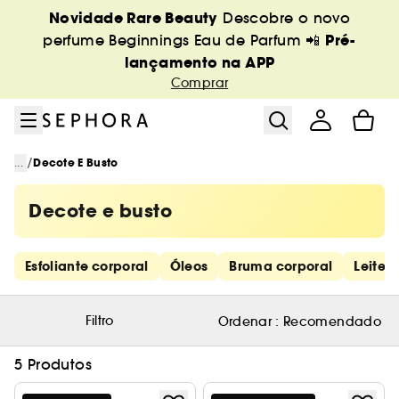
Ir para o menu
Ir para o conteúdo principal
Ir para o rodapé
Novidade Rare Beauty
Descobre o novo
Pré-
perfume Beginnings Eau de Parfum 📲
lançamento na APP
Comprar
/
...
Decote E Busto
Decote e busto
Saltar os links rápidos
Esfoliante corporal
Óleos
Bruma corporal
Leite 
Filtro
Ordenar :
Recomendado
5 Produtos