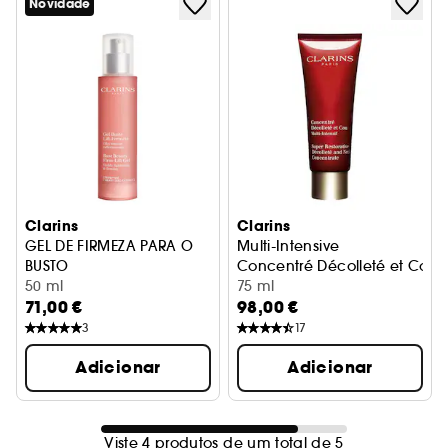
Novidade
Clarins
Clarins
GEL DE FIRMEZA PARA O
Multi-Intensive
BUSTO
Concentré Décolleté et Cou
Gel de firmeza para o busto com efeito tensor
50 ml
75 ml
71,00 €
98,00 €
3
17
Adicionar
Adicionar
Viste 4 produtos de um total de 5