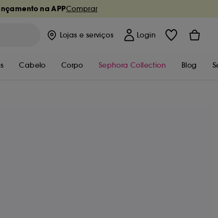
ançamento na APP
Comprar
Lojas
e serviços
Login
s
Cabelo
Corpo
Sephora Collection
Blog
S