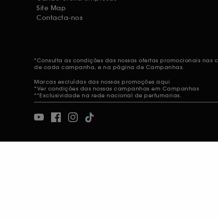
Site Map
Contacta-nos
*Consulta as condições das nossas ofertas promocionais nas
de cada campanha, e na página de
Campanhas.
Marcas excluídas das nossas promoções
aqui
*Ver condições das nossas campanhas em
Campanhas
**Exclusividade na rede nacional de perfumarias.