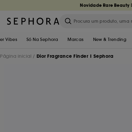
Novidade Rare Beauty
D
r Vibes
Só Na Sephora
Marcas
New & Trending
Dior Fragrance Finder | Sephora
Página inicial