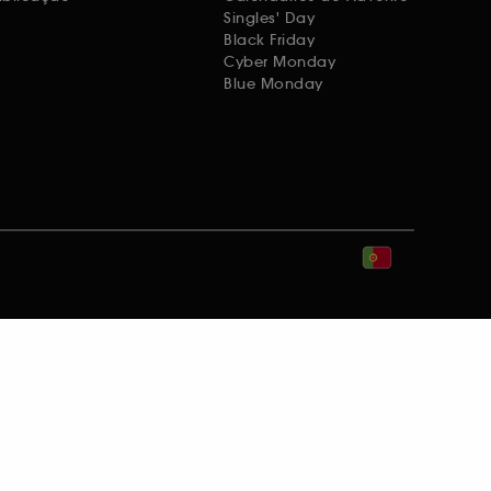
Singles' Day
Black Friday
Cyber Monday
Blue Monday