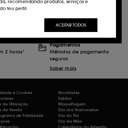
da, recomendando produtos, serviços e
o teu perfil.
 ser do seu interesse através de anúncios
ACEITAR TODOS
s que visitou, no seu histórico de
Pagamentos
s do nosso site e os seus hábitos de
m 2 horas*
Métodos de pagamento
seguros
Saber mais
ntidade.
ntimento. Tu podes personalizar as tuas
 ou decidir "aceitar todos" ou "recuzar
acidade e Cookies
Novidades
Cookies
Saldos
 de Utilização
Maquilhagem
s de Venda
Dia dos Namorados
ograma de Fidelidade
Dia do Pai
ações
Dia da Mãe
ublicação
Calendários do Advento