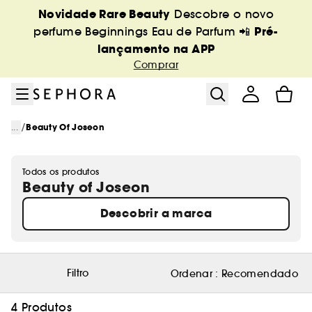
Ir para o menu
Ir para o conteúdo principal
Ir para o rodapé
Novidade Rare Beauty
Descobre o novo
Pré-
perfume Beginnings Eau de Parfum 📲
lançamento na APP
Comprar
/
...
Beauty Of Joseon
Todos os produtos
Beauty of Joseon
Descobrir a marca
Filtro
Ordenar :
Recomendado
4 Produtos