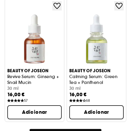
BEAUTY OF JOSEON
BEAUTY OF JOSEON
Revive Serum: Ginseng +
Calming Serum: Green
Snail Mucin
Tea + Panthenol
Sérum reparador e anti-envelhecimento
30 ml
Calmante e hidratação refo
30 ml
16,00 €
16,00 €
57
68
Adicionar
Adicionar