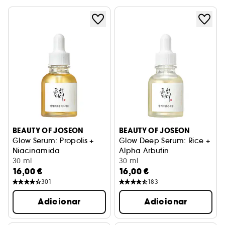
BEAUTY OF JOSEON
BEAUTY OF JOSEON
Glow Serum: Propolis +
Glow Deep Serum: Rice +
Niacinamida
Alpha Arbutin
Acalma e reduz os poros
30 ml
Tez radiante e uniforme
30 ml
16,00 €
16,00 €
301
183
Adicionar
Adicionar