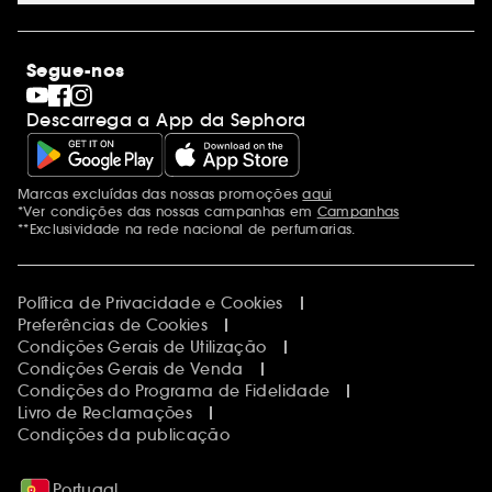
Lojas
Saldos
Os nossos compromissos
Maquilhagem
Internacional
Segue-nos
Dia dos Namorados
Descobrir a Sephora
Dia do Pai
Código promocional Sephora
Descarrega a App da Sephora
Dia da Mãe
Calendários do Advento
Singles' Day
Black Friday
Marcas excluídas das nossas promoções
aqui
Menções adicionais
Cyber Monday
*Ver condições das nossas campanhas em
Campanhas
Blue Monday
**Exclusividade na rede nacional de perfumarias.
Política de Privacidade e Cookies
Preferências de Cookies
Condições Gerais de Utilização
Condições Gerais de Venda
Condições do Programa de Fidelidade
Livro de Reclamações
Condições da publicação
Portugal