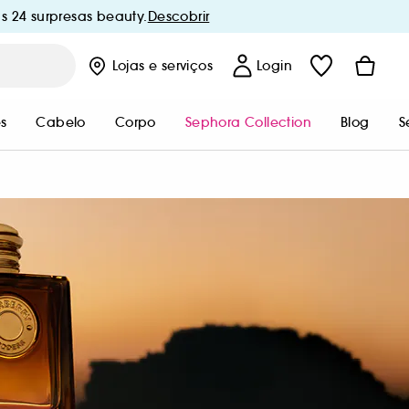
s 24 surpresas beauty.
Descobrir
Lojas
e serviços
Login
s
Cabelo
Corpo
Sephora Collection
Blog
S