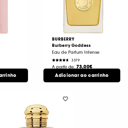
BURBERRY
Burberry Goddess
Eau de Parfum Intense
3379
73,00€
A partir de:
100
arrinho
sponíveis
Adicionar ao carrinho
4 formatos
ml
disponíveis