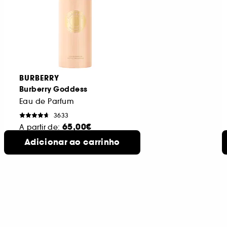
BURBERRY
Burberry Goddess
Eau de Parfum
3633
65,00€
A partir de:
150 ml -
Adicionar ao carrinho
4 formatos
Refill
disponíveis