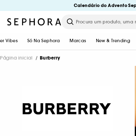
Calendário do Advento Sep
r Vibes
Só Na Sephora
Marcas
New & Trending
Burberry
Página inicial