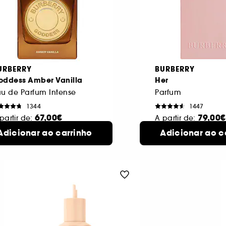
URBERRY
BURBERRY
oddess Amber Vanilla
Her
u de Parfum Intense
Parfum
1344
1447
67,00€
79,00€
partir de:
A partir de:
0 ml
30 ml
Adicionar ao carrinho
4 formatos disponíveis
Adicionar ao c
3 formatos di