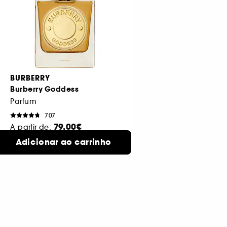
BURBERRY
Burberry Goddess
Parfum
707
79,00€
A partir de:
30 ml
Adicionar ao carrinho
4 formatos disponíveis