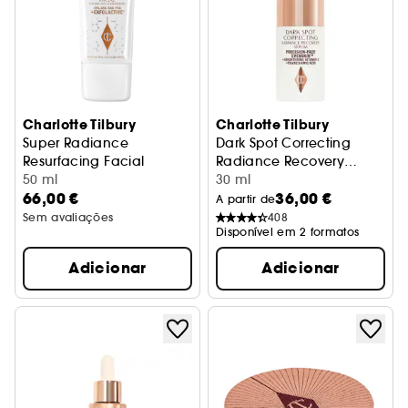
Charlotte Tilbury
Charlotte Tilbury
Super Radiance
Dark Spot Correcting
Resurfacing Facial
Radiance Recovery
Máscara de Rosto
50 ml
Serum
Sérum anti-manchas
30 ml
66,00 €
36,00 €
A partir de
Sem avaliações
408
Disponível em 2 formatos
Adicionar
Adicionar