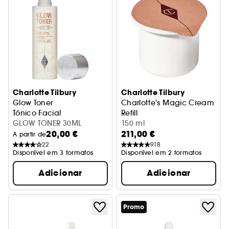
Charlotte Tilbury
Charlotte Tilbury
Glow Toner
Charlotte's Magic Cream
Tónico Facial
Refill
GLOW TONER 30ML
Recarga Creme Hidratante
150 ml
20,00 €
211,00 €
A partir de
22
918
Disponível em 3 formatos
Disponível em 2 formatos
Adicionar
Adicionar
Promo