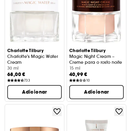
Charlotte Tilbury
Charlotte Tilbury
Charlotte's Magic Water
Magic Night Cream –
Cream
Creme para o rosto noite
Creme em gel hidratante para o rosto
30 ml
15 ml
68,00 €
40,99 €
733
10
Adicionar
Adicionar