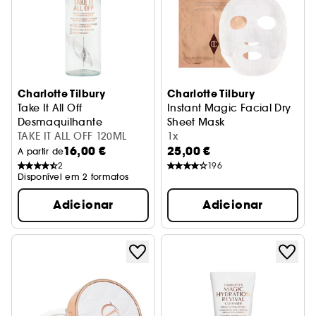
Charlotte Tilbury
Charlotte Tilbury
Take It All Off
Instant Magic Facial Dry
Desmaquilhante
Sheet Mask
TAKE IT ALL OFF 120ML
Máscara Facial
1x
16,00 €
25,00 €
A partir de
2
196
Disponível em 2 formatos
Adicionar
Adicionar