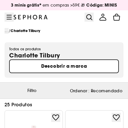
Ir para o menu
Ir para o conteúdo principal
Ir para o rodapé
3 minis grátis*
Código: MINIS
em compras >59€ 🎁
/
...
Charlotte Tilbury
Todos os produtos
Charlotte Tilbury
Descobrir a marca
Filtro
Ordenar :
Recomendado
25 Produtos