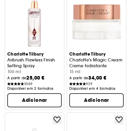
Charlotte Tilbury
Charlotte Tilbury
Airbrush Flawless Finish
Charlotte's Magic Cream
Setting Spray
Creme hidratante
Spray fixador de maquilhagem
100 ml
15 ml
25,00 €
34,00 €
A partir de
A partir de
3069
939
Disponível em 2 formatos
Disponível em 4 formatos
Adicionar
Adicionar