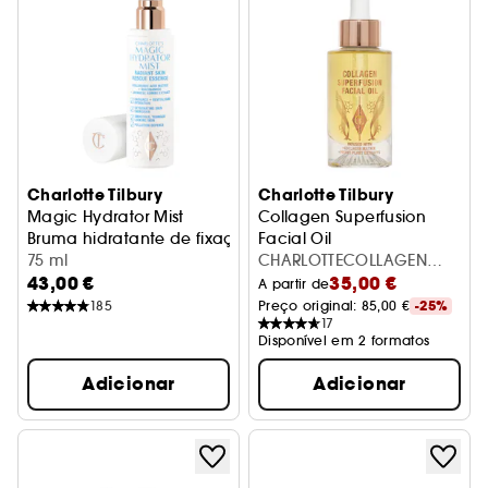
Charlotte Tilbury
Charlotte Tilbury
Magic Hydrator Mist
Collagen Superfusion
Bruma hidratante de fixação
Facial Oil
75 ml
Sérum
CHARLOTTECOLLAGEN
43,00 €
35,00 €
SUPERFUSION FACE OIL
A partir de
185
Preço original: 
85,00 €
-25%
17
Disponível em 2 formatos
Adicionar
Adicionar