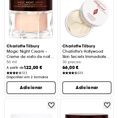
Charlotte Tilbury
Charlotte Tilbury
Magic Night Cream –
Charlotte's Hollywood
Creme de rosto de noite
Skin Secrets Immediate
recarregável
50 ml
Eye Revival Patches
Patches olhos
30 pieces
122,00 €
66,00 €
A partir de
123
225
Disponível em 2 formatos
Adicionar
Adicionar