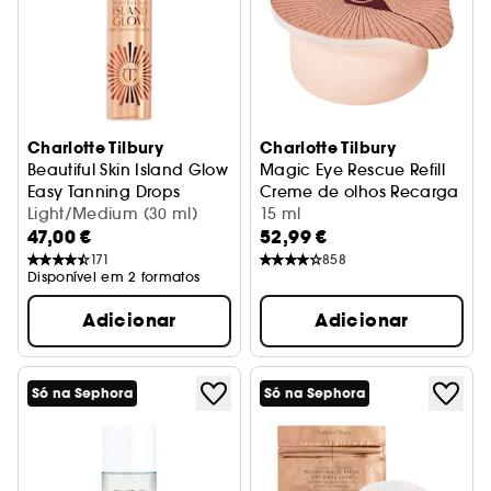
Charlotte Tilbury
Charlotte Tilbury
Beautiful Skin Island Glow
Magic Eye Rescue Refill
Easy Tanning Drops
Creme de olhos Recarga
Gotas autobronzeadoras
Light/Medium (30 ml)
15 ml
47,00 €
52,99 €
171
858
Disponível em 2 formatos
Adicionar
Adicionar
Só na Sephora
Só na Sephora