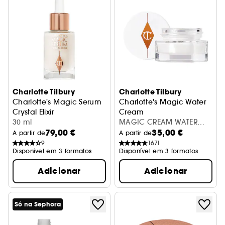
Charlotte Tilbury
Charlotte Tilbury
Charlotte's Magic Serum
Charlotte's Magic Water
Crystal Elixir
Cream
Sérum para o rosto
30 ml
Gel Creme Facial
MAGIC CREAM WATER
79,00 €
35,00 €
15ML
A partir de
A partir de
9
1671
Disponível em 3 formatos
Disponível em 3 formatos
Adicionar
Adicionar
Só na Sephora