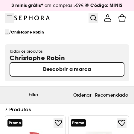
Ir para o menu
Ir para o conteúdo principal
Ir para o rodapé
3 minis grátis*
Código: MINIS
em compras >59€ 🎁
/
...
Christophe Robin
Todos os produtos
Christophe Robin
Descobrir a marca
Filtro
Ordenar :
Recomendado
7 Produtos
Promo
Promo