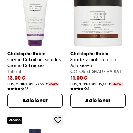
Christophe Robin
Christophe Robin
Crème Définition Boucles
Shade variation mask
Creme Definição
Ash Brown
150 ml
COLORIST SHADE VARIATN
Máscara Cabelos Pintados
13,00 €
11,00 €
ASH BROWN 250ML
Preço original: 
27,99 €
-53%
Preço original: 
19,00 €
-42%
28
5
Adicionar
Adicionar
Promo