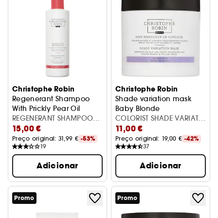
Christophe Robin
Christophe Robin
Regenerant Shampoo
Shade variation mask
With Prickly Pear Oil
Baby Blonde
Champô regenerador
REGENERANT SHAMPOO
Máscara Cabelos Pintados
COLORIST SHADE VARIATN
15,00 €
11,00 €
WITH PRICKLY PEAR OIL
BABY BLOND 250ML
Preço original: 
31,99 €
-53%
Preço original: 
19,00 €
-42%
19
37
Adicionar
Adicionar
Promo
Promo