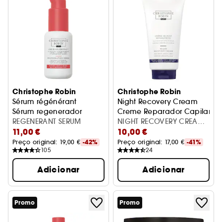
Christophe Robin
Christophe Robin
Sérum régénérant
Night Recovery Cream
Sérum regenerador
Creme Reparador Capilar
REGENERANT SERUM
NIGHT RECOVERY CREAM
11,00 €
10,00 €
150ML
Preço original: 
19,00 €
-42%
Preço original: 
17,00 €
-41%
105
24
Adicionar
Adicionar
Promo
Promo