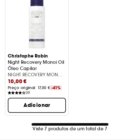
Christophe Robin
Night Recovery Monoi Oil
Óleo Capilar
NIGHT RECOVERY MONOI
10,00 €
OIL 96G
Preço original: 
17,00 €
-41%
39
Adicionar
Viste 7 produtos de um total de 7