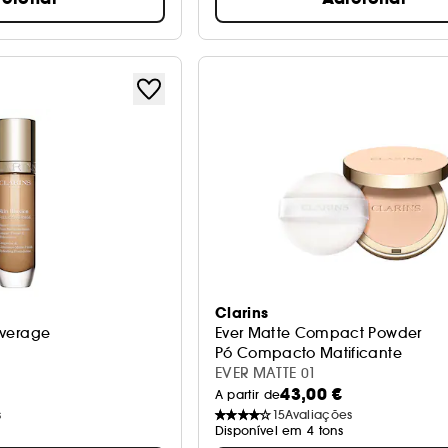
Clarins
Coverage
Ever Matte Compact Powder
Pó Compacto Matificante
EVER MATTE 01
43,00 €
A partir de
s
15
Avaliações
s
Disponível em 4 tons