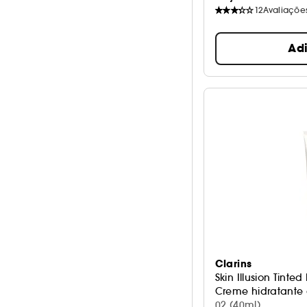
12
Avaliaçõe
Ad
Clarins
Skin Illusion Tinted
Creme hidratante
02 (40ml)