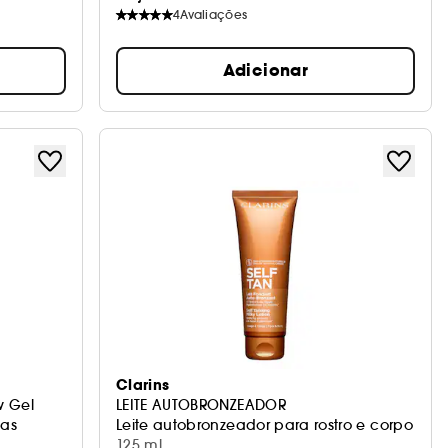
4
Avaliações
Adicionar
Clarins
w Gel
LEITE AUTOBRONZEADOR
has
Leite autobronzeador para rostro e corpo
125 ml