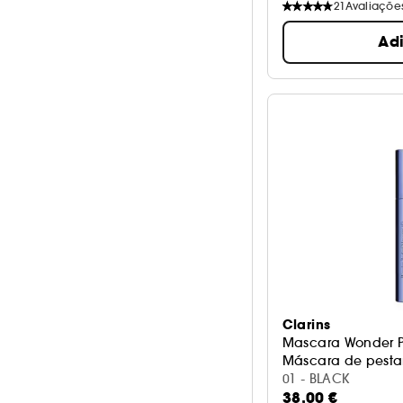
21
Avaliaçõe
Ad
Clarins
Mascara Wonder Pe
Máscara de pest
01 - BLACK
38,00 €