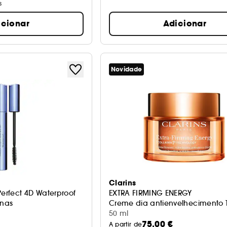
s
icionar
Adicionar
Novidade
Clarins
rfect 4D Waterproof
EXTRA FIRMING ENERGY
anas
Creme dia antienvelhecimento 
50 ml
75,00 €
A partir de