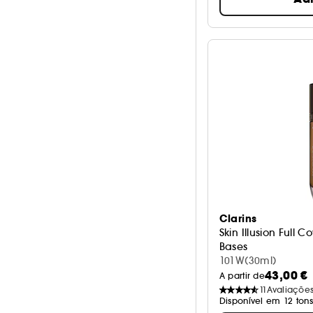
Clarins
Skin Illusion Full 
Bases
101W(30ml)
43,00 €
A partir de
11
Avaliaçõe
Disponível em 12 ton