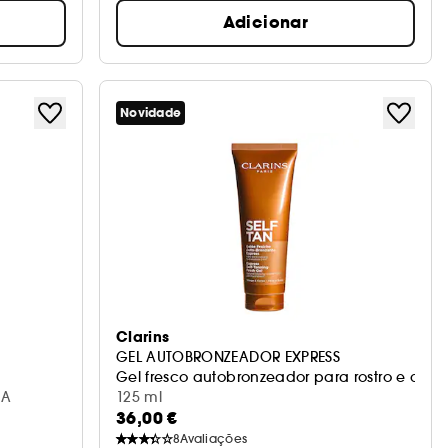
Adicionar
Novidade
Clarins
GEL AUTOBRONZEADOR EXPRESS
Gel fresco autobronzeador para rostro e corp
RA
125 ml
36,00 €
8
Avaliações