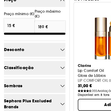
Preço máximo
Preço mínimo (€)
(€)
Desconto
-10.3
1
Clarins
Classificação
Lip Comfort Oil
-11.1
1
Gloss de Lábios
LIP COMFORT OIL 
5/5
20
-13.9
1
Sombras
31,00 €
355
Avaliaçõ
4/5
128
-14.3
1
Disponível em 8 tons
Azul
2
Sephora Plus Excluded
3/5
148
-15.3
1
Ad
Brands
Bege
14