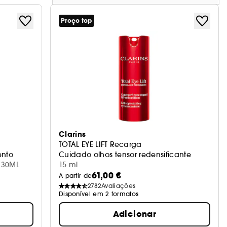
Preço top
Clarins
TOTAL EYE LIFT Recarga
ento
Cuidado olhos tensor redensificante
 30ML
15 ml
61,00 €
A partir de
2782
Avaliações
Disponível em 2 formatos
Adicionar