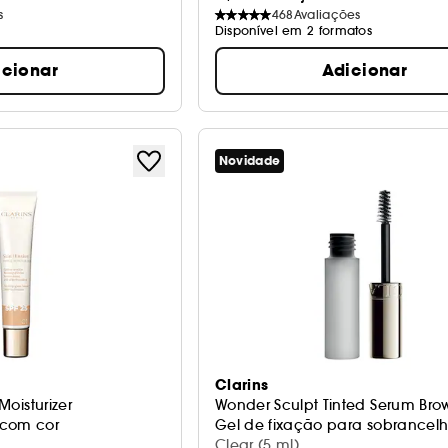
s
468
Avaliações
Disponível em 2 formatos
icionar
Adicionar
Novidade
Clarins
 Moisturizer
Wonder Sculpt Tinted Serum Bro
 com cor
Gel de fixação para sobrancel
Clear (5 ml)