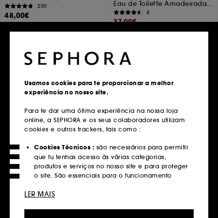
Eau de Toilette Amadeirada aquática
200
4
48,00€
37,00€
Preço original: 84,00€
-56%
Adicionar ao carrinho
Adicionar ao carrinho
Usamos cookies para te proporcionar a melhor
experiência no nosso site.
Para te dar uma ótima experiência na nossa loja
online, a SEPHORA e os seus colaboradores utilizam
cookies e outros trackers, tais como :
Produtos mais populares
Cookies Técnicos :
são necessários para permitir
Descubra os produtos mais populares do
que tu tenhas acesso às várias categorias,
produtos e serviços no nosso site e para proteger
momento.
o site. São essenciais para o funcionamento
técnico do site e não podem ser desativados.
LER MAIS
Cabelo Seco & Estragado Champo
Cookies de Personalização :
permite-nos
fornecer-te uma experiência aprimorada e
Tratamento Cabelo Dyson