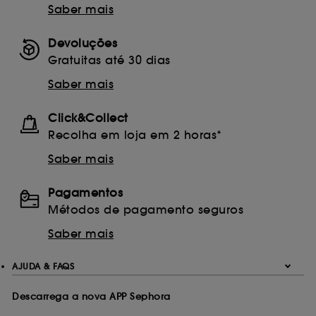
Saber mais
consentimento. Tu podes personalizar as tuas
escolhas em relação à utilização de cookies usando
o botão "personalizar as minhas escolhas" abaixo ou
Devoluções
decidir "aceitar todos" ou "recuzar todos". Tu podes
Gratuitas até 30 dias
optar por retirar o teu consentimento a qualquer
momento.
Saber mais
Se desejares mais informações sobre os cookies
utilizados, clica
aqui
.
Click&Collect
Recolha em loja em 2 horas*
Saber mais
Pagamentos
Métodos de pagamento seguros
Saber mais
AJUDA & FAQS
Descarrega a nova APP Sephora