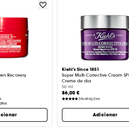
Kiehl's Since 1851
down Recovery
Super Multi-Corrective Cream SP
Creme de dia
50 ml
86,00 €
s
3
Avaliações
atos
icionar
Adicionar