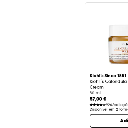
Kiehl's Since 1851
Kiehl´s Calendula
Cream
Creme Hidratante
50 ml
57,00 €
926
Avaliaçõ
Disponível em 2 form
Ad