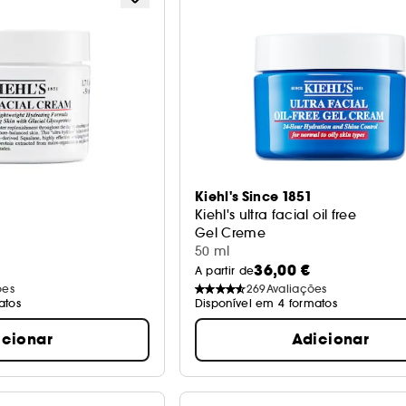
Kiehl's Since 1851
Kiehl's ultra facial oil free
Gel Creme
50 ml
36,00 €
A partir de
ões
269
Avaliações
atos
Disponível em 4 formatos
icionar
Adicionar