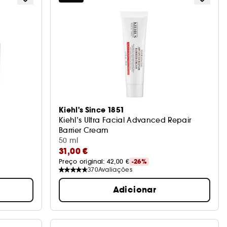
Kiehl's Since 1851
Kiehl’s Ultra Facial Advanced Repair
Barrier Cream
Creme Facial
50 ml
31,00 €
Preço original: 
42,00 €
-26%
370
Avaliações
Adicionar