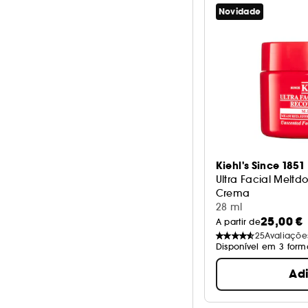
Novidade
Kiehl's Since 1851
Ultra Facial Melt
Crema
28 ml
25,00 €
A partir de
25
Avaliaçõe
Disponível em 3 form
Ad