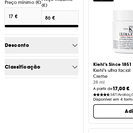
Preço mínimo (€)
(€)
Desconto
-26.2
1
Kiehl's Since 1851
Classificação
Kiehl's ultra facial
Creme
28 ml
4/5
7
17,00 €
A partir de
3471
Avaliaç
3/5
8
Disponível em 4 form
2/5
8
Ad
1/5
8