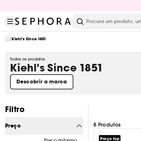
Ir para o menu
Ir para o conteúdo principal
Ir para o rodapé
Pesquisar
/
...
Kiehl's Since 1851
Todos os produtos
Kiehl's Since 1851
Descobrir a marca
Pular os filtros
Filtro
8 Produtos
Preço
Preço top
Preço máximo