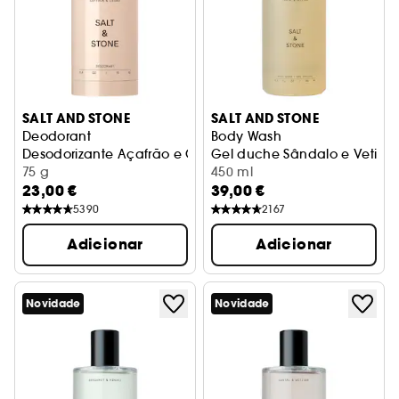
SALT AND STONE
SALT AND STONE
Deodorant
Body Wash
Desodorizante Açafrão e Cedro
Gel duche Sândalo e Vetiver
75 g
450 ml
23,00 €
39,00 €
5390
2167
Adicionar
Adicionar
Novidade
Novidade