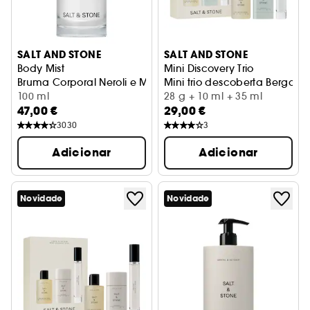
SALT AND STONE
SALT AND STONE
Body Mist
Mini Discovery Trio
Bruma Corporal Neroli e Manjericão
Mini trio descoberta Bergamo
100 ml
28 g + 10 ml + 35 ml
47,00 €
29,00 €
3030
3
Adicionar
Adicionar
Novidade
Novidade