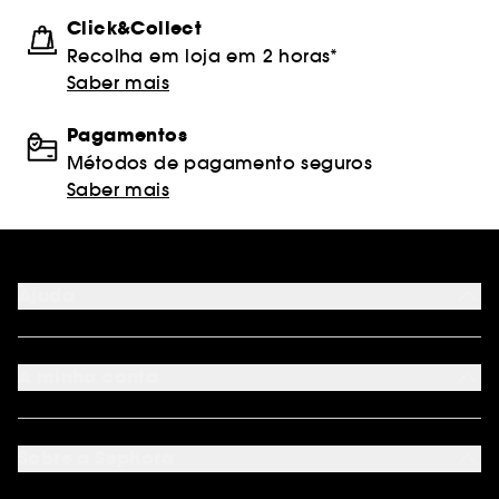
Click&Collect
Recolha em loja em 2 horas*
Saber mais
Pagamentos
Métodos de pagamento seguros
Saber mais
Ajuda
FAQ
Métodos de pagamento
A minha conta
Condições de Entrega
Devoluções
Seguir encomenda
Cartão oferta digital
Programa de Fidelidade
Cartão oferta físico
Sobre a Sephora
Cartão oferta empresas
Site Map