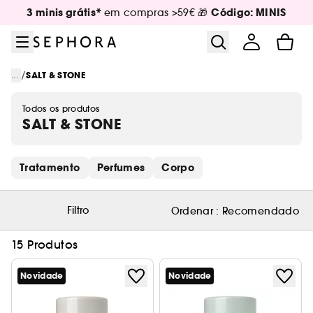
Ir para o menu
Ir para o conteúdo principal
Ir para o rodapé
3 minis grátis*
Código: MINIS
em compras >59€ 🎁
/
...
SALT & STONE
Todos os produtos
SALT & STONE
Saltar os links rápidos
Tratamento
Perfumes
Corpo
Filtro
Ordenar :
Recomendado
15 Produtos
Novidade
Novidade