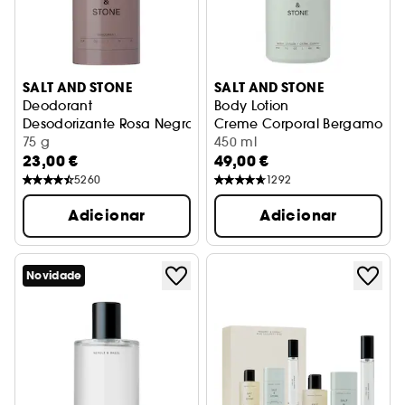
SALT AND STONE
SALT AND STONE
Deodorant
Body Lotion
Desodorizante Rosa Negra e Oud
Creme Corporal Bergamota e
75 g
450 ml
23,00 €
49,00 €
5260
1292
Adicionar
Adicionar
Novidade