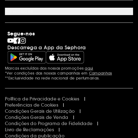
Juntar Sephora
Contacta-nos
Sephora Prize 2026
Novidades
Blog Sephora
Lojas
Saldos
Os nossos compromissos
Maquilhagem
Internacional
Segue-nos
Dia dos Namorados
Descobrir a Sephora
Dia do Pai
Código promocional Sephora
Descarrega a App da Sephora
Dia da Mãe
Calendários do Advento
Singles' Day
Black Friday
Marcas excluídas das nossas promoções
aqui
Menções adicionais
Cyber Monday
*Ver condições das nossas campanhas em
Campanhas
Blue Monday
**Exclusividade na rede nacional de perfumarias.
Política de Privacidade e Cookies
Preferências de Cookies
Condições Gerais de Utilização
Condições Gerais de Venda
Condições do Programa de Fidelidade
Livro de Reclamações
Condições da publicação