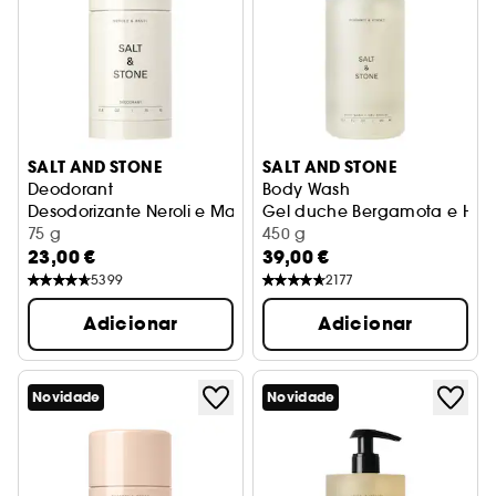
SALT AND STONE
SALT AND STONE
Deodorant
Body Wash
Desodorizante Neroli e Manjericão
Gel duche Bergamota e Hino
75 g
450 g
23,00 €
39,00 €
5399
2177
Adicionar
Adicionar
Novidade
Novidade