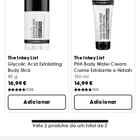
The Inkey List
The Inkey List
Glycolic Acid Exfoliating
PHA Body Water Cream
Body Stick
Creme Esfoliante e Hidratant
Stick esfoliante para o corpo
45 g
150 ml
16,99 €
14,99 €
1126
150
Adicionar
Adicionar
Viste 2 produtos de um total de 2