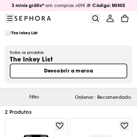
Ir para o menu
Ir para o conteúdo principal
Ir para o rodapé
3 minis grátis*
Código: MINIS
em compras >59€ 🎁
/
...
The Inkey List
Todos os produtos
The Inkey List
Descobrir a marca
Filtro
Ordenar :
Recomendado
2 Produtos