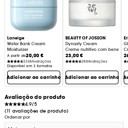
Laneige
BEAUTY OF JOSEON
E
Water Bank Cream
Dynasty Cream
Gl
Moisturizer
Creme nutritivo com benefíci
Cr
20,00 €
23,00 €
2
Creme Hidratante
A partir de
2368
Avaliações
288
Avaliações
Disponível em 3 formatos
Adicionar ao carrinho
Adicionar ao carrinho
A
Avaliação do produto
4.9/5
(11 avaliações de produto)
Ordenar por