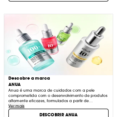
Descobre a marca
ANUA
Anua é uma marca de cuidados com a pele
comprometida com o desenvolvimento de produtos
altamente eficazes, formulados a partir de
ingredientes naturais e ativos de alta performance.
Ver mais
A nossa missão é tratar as preocupações com a
DESCOBRIR ANUA
pele através de fórmulas suaves, mas eficazes.