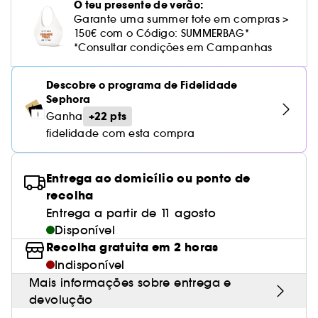
Cuidado corporal perfumado
Leite desmaquilhante
Perfume fresco
Brilho & suavidade
O teu presente de verão:
Creme com cor
Óleo desmaquilhante
Gel de barbear e loção pós-barba
frizz
PHLUR
Coffrets de rosto
Utensílios de beleza rosto
Tratamento anti-vermelhidão
Garante uma summer tote em compras >
Rare Beauty
Ver tudo
Tratamento rosto parafarmácia
Acessórios maquilhagem
Óleos e difusores
Cuidado de unhas
Westman Atelier
150€ com o Código: SUMMERBAG*
Água micelar
Perfume amadeirado
Cuidado do couro cabeludo
Leite desmaquilhante
Cabelo sem brilho
Prada Beauty
Utensílios e acessórios de limpeza
*Consultar condições em Campanhas
Tratamento minimizador dos poros
Rem Beauty
Cremes de olhos
Ver tudo
Tratamento Sephora Collection
Try me
Toalhitas desmaquilhantes
Perfume com baunilha
Volume
Westman Atelier
Pinças
Tratamento reafirmante e lifting
Sephora Collection
Limpeza & esfoliantes
Descobre o programa de Fidelidade
Corpo parafarmácia
Perfume doce
Coloração
Sephora
Tratamento purificante e matificante
Yepoda
Hidratantes
+22 pts
Ganha
Tratamento parafarmácia
Protetor solar cabelo
fidelidade com esta compra
Anti-idade
Solares parafarmácia
Anti-caspa
Entrega ao domicílio ou ponto de
recolha
Entrega a partir de 11 agosto
Disponível
Recolha gratuita em 2 horas
Indisponível
Mais informações sobre entrega e
devolução