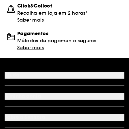
Click&Collect
Recolha em loja em 2 horas*
Saber mais
Pagamentos
Métodos de pagamento seguros
Saber mais
Ajuda
FAQ
Métodos de pagamento
A minha conta
Condições de Entrega
Devoluções
Seguir encomenda
Cartão oferta digital
Programa de Fidelidade
Cartão oferta físico
Sobre a Sephora
Cartão oferta empresas
Site Map
Juntar Sephora