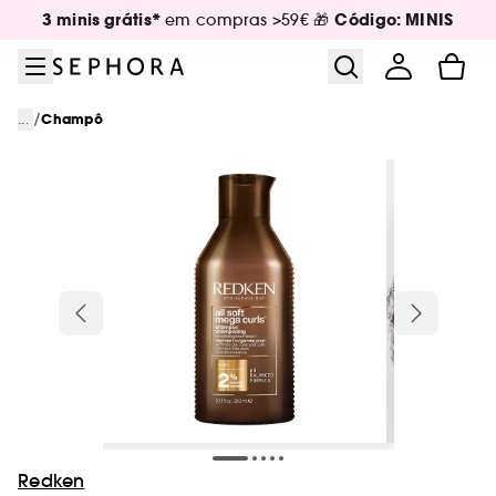
Ir para o menu
Ir para o conteúdo principal
Ir para o rodapé
3 minis grátis*
Código: MINIS
em compras >59€ 🎁
/
...
Champô
Redken