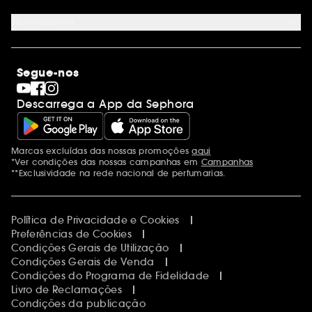
Contacta-nos
Sephora Prize 2026
Novidades
Blog Sephora
Lojas
Saldos
Os nossos compromissos
Maquilhagem
Internacional
Segue-nos
Dia dos Namorados
Descobrir a Sephora
Dia do Pai
Código promocional Sephora
Descarrega a App da Sephora
Dia da Mãe
Calendários do Advento
Singles' Day
Black Friday
Marcas excluídas das nossas promoções
aqui
Menções adicionais
Cyber Monday
*Ver condições das nossas campanhas em
Campanhas
Blue Monday
**Exclusividade na rede nacional de perfumarias.
Política de Privacidade e Cookies
Preferências de Cookies
Condições Gerais de Utilização
Condições Gerais de Venda
Condições do Programa de Fidelidade
Livro de Reclamações
Condições da publicação