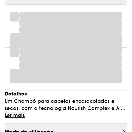
Detalhes
Um Champô para cabelos encaracolados e
secos, com a tecnologia Nourish Complex e Aloe
Vera que penetra no interior do cabelo para
Fórmula equilibrada de pH. Livre de sulfatos,
Ler mais
lavar, hidratar e definir os caracóis. Ajuda a
parabenos e silicones.
suavizar e desembaraçar os caracóis do tipo 3A-
Modo de utilização