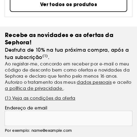
aplicar óleo no cabelo e nos momentos em que a
Ver todos os produtos
sua avó lhes contava histórias, a marca reinventa
estas tradições para a atualidade. Ao associar
ingredientes aiurvédicos a cuidados modernos, a
Fable & Mane cria rituais capilares sensoriais que
fortalecem as raízes, protegem as fibras capilares e
Recebe as novidades e as ofertas da
restabelecem a harmonia entre o cabelo e o couro
Sephora!
cabeludo.
Desfruta de 10% na tua próxima compra, após a
(1)
tua subscrição
.
Ao registar-me, concordo em receber por e-mail o meu
código de desconto bem como ofertas e novidades da
Sephora e declaro que tenho pelo menos 16 anos.
Autorizo o tratamento dos meus
dados pessoais
e aceito
a política de privacidade.
.
(1) Veja as condições da oferta
Endereço de email
Por exemplo: name@example.com