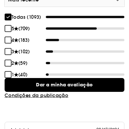
Todas (1093)
5
(709)
4
(183)
3
(102)
2
(59)
1
(40)
Dar a minha avaliação
Condições da publicação