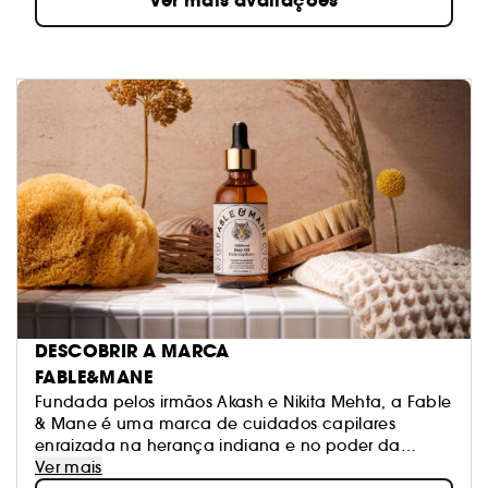
Ver mais avaliações
DESCOBRIR A MARCA
FABLE&MANE
Fundada pelos irmãos Akash e Nikita Mehta, a Fable
& Mane é uma marca de cuidados capilares
enraizada na herança indiana e no poder da
Aiurveda. Inspirada nos rituais da infância de
Ver mais