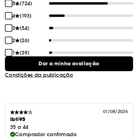
5
(724)
4
(193)
3
(54)
2
(26)
1
(39)
Dar a minha avaliação
Condições da publicação
01/08/2026
Ibti95
35 a 44
Comprador confirmado