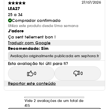
27/07/2026
LEA27
(1) Estudo realizado num laboratório
25 a 34
independente com 133 consumidores. Os
Comprador confirmado
participantes testaram uma vez por dia um
Utiliza este produto desde Uma semana
creme corporal, sem marca visível, com
J’adore
embalagens genéricas.
Ça sent tellement bon !
Traduzir com Google
Recomendado: Sim
Avaliação originalmente publicada em sephora.fr
Esta avaliação foi útil para ti?
Vegan, não testado em animais, de fontes
sustentáveis, embalagens recicláveis.
0
0
Reportar este conteúdo
Vegan :
Produtos fabricados com ingredientes de
Viste 2 avaliações de um total de
origem natural.
415