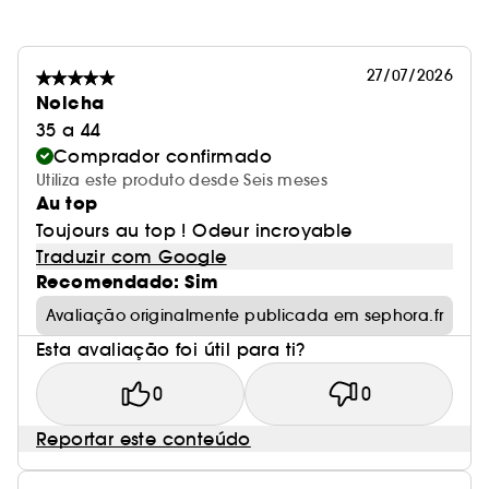
essenciais, hidrata profundamente a pele ao
mesmo tempo que evita a desidratação.
27/07/2026
Nolcha
35 a 44
Resultados clínicos(1):
Comprador confirmado
Utiliza este produto desde Seis meses
Após uma semana
Au top
Toujours au top ! Odeur incroyable
- 96% dos participantes relataram uma pele
Traduzir com Google
mais lisa
Recomendado: Sim
Avaliação originalmente publicada em sephora.fr
Após 2 semanas
Esta avaliação foi útil para ti?
- 100% dos participantes com pele seca
0
0
relataram uma pele mais brilhante
Reportar este conteúdo
- 90% dos participantes com queratose pilaris
relataram melhoria da textura da pele