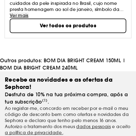
cuidados da pele inspirada no Brasil, cujo nome
presta homenagem ao sol de janeiro, símbolo da
intensidade do verão brasileiro
Ver mais
Ver todos os produtos
Outros produtos:
BOM DIA BRIGHT CREAM 150ML
|
BOM DIA BRIGHT CREAM 240ML
Recebe as novidades e as ofertas da
Sephora!
Desfruta de 10% na tua próxima compra, após a
(1)
tua subscrição
.
Ao registar-me, concordo em receber por e-mail o meu
código de desconto bem como ofertas e novidades da
Sephora e declaro que tenho pelo menos 16 anos.
Autorizo o tratamento dos meus
dados pessoais
e aceito
a política de privacidade.
.