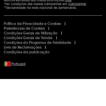
Marcas excluídas das nossas promoções
aqui
Menções adicionais
*Ver condições das nossas campanhas em
Campanhas
**Exclusividade na rede nacional de perfumarias.
Política de Privacidade e Cookies
Preferências de Cookies
Condições Gerais de Utilização
Condições Gerais de Venda
Condições do Programa de Fidelidade
Livro de Reclamações
Condições da publicação
Portugal