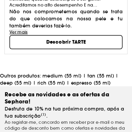
Acreditamos no alto desempenho E na
naturalidade. Acreditamos na criação artística E no
Não nos comprometemos quando se trata
poder dos ingredientes.
do que colocamos na nossa pele e tu
também deverias fazê-lo.
Ver mais
Descobrir TARTE
Outros produtos:
medium (55 ml)
|
tan (55 ml)
|
deep (55 ml)
|
rich (55 ml)
|
espresso (55 ml)
Recebe as novidades e as ofertas da
Sephora!
Desfruta de 10% na tua próxima compra, após a
(1)
tua subscrição
.
Ao registar-me, concordo em receber por e-mail o meu
código de desconto bem como ofertas e novidades da