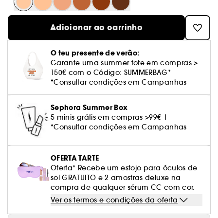
Cuidado corporal perfumado
Leite desmaquilhante
Perfume fresco
Brilho & suavidade
Creme com cor
Óleo desmaquilhante
Gel de barbear e loção pós-barba
frizz
PHLUR
Coffrets de rosto
Utensílios de beleza rosto
Tratamento anti-vermelhidão
Tarte
Ver tudo
Tratamento rosto parafarmácia
Acessórios maquilhagem
Óleos e difusores
Cuidado de unhas
Westman Atelier
Água micelar
Perfume amadeirado
Cuidado do couro cabeludo
Adicionar ao carrinho
Leite desmaquilhante
Cabelo sem brilho
Prada Beauty
Utensílios e acessórios de limpeza
Tratamento minimizador dos poros
Rare Beauty
Cremes de olhos
Ver tudo
Tratamento Sephora Collection
Try me
Toalhitas desmaquilhantes
Perfume com baunilha
Volume
Westman Atelier
Pinças
O teu presente de verão:
Tratamento reafirmante e lifting
Rem Beauty
Limpeza & esfoliantes
Garante uma summer tote em compras >
Corpo parafarmácia
Perfume doce
Coloração
150€ com o Código: SUMMERBAG*
Tratamento purificante e matificante
Sephora Collection
Hidratantes
*Consultar condições em Campanhas
Tratamento parafarmácia
Protetor solar cabelo
Yepoda
Anti-idade
Solares parafarmácia
Sephora Summer Box
Anti-caspa
5 minis grátis em compras >99€ |
*Consultar condições em Campanhas
OFERTA TARTE
Oferta* Recebe um estojo para óculos de
sol GRATUITO e 2 amostras deluxe na
compra de qualquer sérum CC com cor.
Ver os termos e condições da oferta