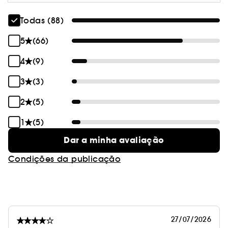
aplicação: usar os dedos para esfumar
diretamente na pele e aguardar 1-2 minutos
Todas (88)
para transformar.
Use sozinho para uniformizar o tom de pele nos
5
(66)
dias sem maquilhagem ou aplique sob a sua
4
(9)
base preferida. O melhor? Rende imenso. Não
precisa de muito, basta 1 ponto.
3
(3)
2
(5)
1
(5)
Dar a minha avaliação
Condições da publicação
27/07/2026