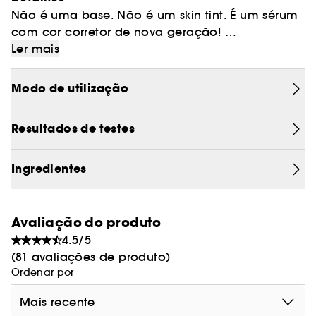
Não é uma base. Não é um skin tint. É um sérum
com cor corretor de nova geração!
Ler mais
Sérum leve enriquecido com skincare, de
acabamento natural e duração de 16 horas.
Modo de utilização
Com pigmentos encapsulados que se adaptam
ao esfumar, cada tom ajusta-se a uma
Resultados de testes
variedade de tons de pele.
100% afirmaram que se adapta ao seu tom de
pele e corresponde na perfeição.
Ingredientes
Hidratação 24 horas + uso leve e à prova de
água.
O smart clay complex™ ajuda a suavizar,
Avaliação do produto
uniformizar e difuminar graças a um péptido
4.5/5
preenchedor, óleo de maracujá, niacinamida,
(81 avaliações de produto)
cafeína e argilas amazónicas + coloridas:
Ordenar por
rosa (uniformiza), dourado (ilumina), verde-claro
Mais recente
(equilibra), vermelho (nutre), branco (suaviza).