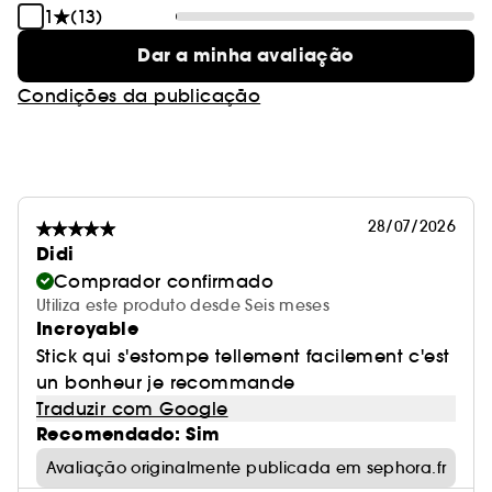
1
(13)
Fórmula sem:
Dar a minha avaliação
- Ingredientes de origem animal
- Glúten
Condições da publicação
- Óleo mineral
28/07/2026
Didi
Comprador confirmado
Utiliza este produto desde Seis meses
Incroyable
Stick qui s'estompe tellement facilement c'est
un bonheur je recommande
Traduzir com Google
Recomendado: Sim
Avaliação originalmente publicada em sephora.fr