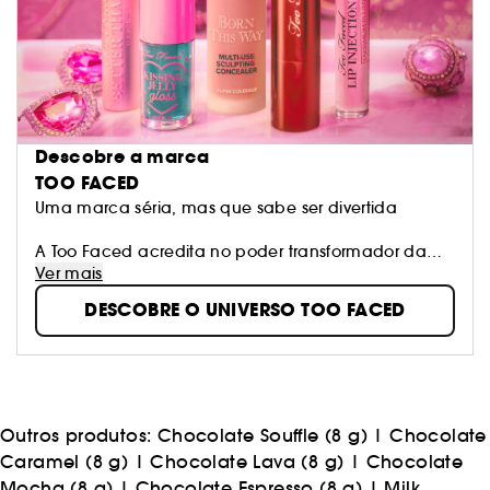
Descobre a marca
TOO FACED
Uma marca séria, mas que sabe ser divertida
A Too Faced acredita no poder transformador da
maquilhagem. Encorajamos as mulheres a
Ver mais
expressarem-se com confiança, criatividade e
DESCOBRE O UNIVERSO TOO FACED
liberdade para sonhar mais alto do que nunca.
Utilizamos os ingredientes mais inovadores para criar
cosméticos revolucionários e sem crueldade, para
que possas revelar a tua beleza.
Outros produtos:
Chocolate Souffle (8 g)
|
Chocolate
Caramel (8 g)
|
Chocolate Lava (8 g)
|
Chocolate
Mocha (8 g)
|
Chocolate Espresso (8 g)
|
Milk