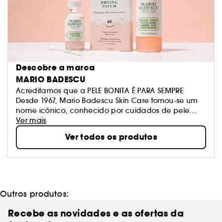
Descobre a marca
MARIO BADESCU
Acreditamos que a PELE BONITA É PARA SEMPRE
Desde 1967, Mario Badescu Skin Care tornou-se um
nome icónico, conhecido por cuidados de pele
personalizados que são tão únicos como tu.
Ver mais
Combinamos a química cosmética com os
Ver todos os produtos
conhecimentos estéticos para criar rotinas que
resultam. A nossa filosofia é simples: cuidados de
pele eficazes para todos - e quase quatro gerações
de rostos que provam que acertámos em cheio!
Outros produtos:
Recebe as novidades e as ofertas da