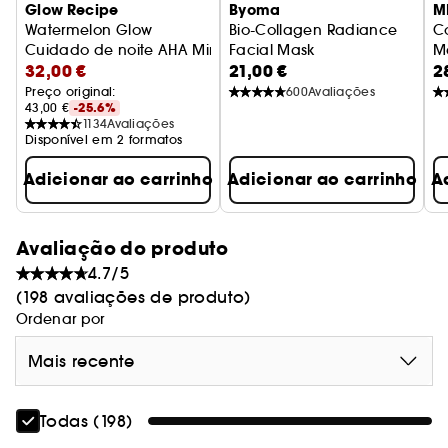
Glow Recipe
Byoma
M
Watermelon Glow
Bio-Collagen Radiance
C
Cuidado de noite AHA Mini
Facial Mask
M
32,00 €
21,00 €
2
Máscara Bio-Collagen Radia
M
Preço original: 
600
Avaliações
43,00 €
-25.6%
1134
Avaliações
Disponível em 2 formatos
Adicionar ao carrinho
Adicionar ao carrinho
A
Avaliação do produto
4.7/5
(198 avaliações de produto)
Ordenar por
Mais recente
Todas (198)